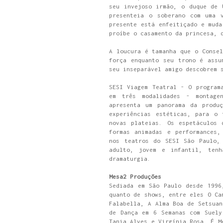
seu invejoso irmão, o duque de 
presenteia o soberano com uma 
presente está enfeitiçado e muda
proíbe o casamento da princesa, 
A loucura é tamanha que o Consel
força enquanto seu trono é assu
seu inseparável amigo descobrem 
SESI Viagem Teatral - O program
em três modalidades - montage
apresenta um panorama da produç
experiências estéticas, para o 
novas plateias. Os espetáculos 
formas animadas e performances,
nos teatros do SESI São Paulo, 
adulto, jovem e infantil, tenh
dramaturgia.
Mesa2 Produções
Sediada em São Paulo desde 1996
quanto de shows, entre eles O Ca
Falabella, A Alma Boa de Setsuan
de Dança em 6 Semanas com Suely
Tania Alves e Virgínia Rosa, É M