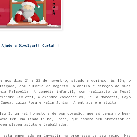
Ajude a Divulgar!! Curta!!!
be nos dias 21 e 22 de novembro, sábado e domingo, às 16h, o
itiçada, com autoria de Rogerio Falabella e direção de suas
hia Falabella. A comédia infantil, com realização da Mesa2
exandre Cioletti, Alexandre Vasconcelos, Bella Marcatti, Cayo
 Capua, Luiza Rosa e Nalin Junior. A entrada é gratuita.
lau I, um rei honesto e de bom coração, que só pensa no bem-
posa têm uma linda filha, Irene, que namora seu professor de
ovem plebeu astuto e trabalhador.
a está empenhado em investir no progresso de seu reino. Mas