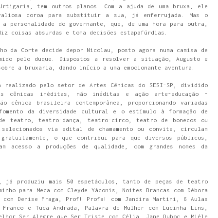
Urtigaria, tem outros planos. Com a ajuda de uma bruxa, ele
valiosa coroa para substituir a sua, já enferrujada. Mas o
 a personalidade do governante, que, de uma hora para outra,
diz coisas absurdas e toma decisões estapafúrdias.
ho da Corte decide depor Nicolau, posto agora numa camisa de
mido pelo duque. Dispostos a resolver a situação, Augusto e
sobre a bruxaria, dando início a uma emocionante aventura.
a realizado pelo setor de Artes Cênicas do SESI-SP, dividido
ns cênicas inéditas, não inéditas e ação arte-educação -
ão cênica brasileira contemporânea, proporcionando variadas
fomento da diversidade cultural e o estímulo à formação de
de teatro, teatro-dança, teatro-circo, teatro de bonecos ou
 selecionados via edital de chamamento ou convite, circulam
gratuitamente, o que contribui para que diversos públicos,
am acesso a produções de qualidade, com grandes nomes da
, já produziu mais 50 espetáculos, tanto de peças de teatro
minho para Meca com Cleyde Yáconis, Noites Brancas com Débora
 com Denise Fraga, Prof! Profa! com Jandira Martini, 6 Aulas
 Franco e Tuca Andrada, Palavra de Mulher com Lucinha Lins,
elhor Ser Alegre que Ser Triste com Célia, Jane Duboc e Miéle