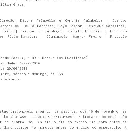
Aílton Graça.
Direção: Débora Falabella e Cynthia Falabella | Elenco:
asconcelos, Bella Marcatti, Cayo Caesar, Henrique Carsalade,
 Junior| Direção de produção: Roberto Monteiro e Fernando
o: Fábio Namatame | Iluminação: Wagner Freire | Produção
idade Jardim, 4389 – Bosque dos Eucaliptos)
e: 08/09/2016
: 29/06/2016
embro, sábado e domingo, às 16h
cadeirantes
stão disponíveis a partir de segunda, dia 16 de novembro, às
pelo site www.sesisp.org.br/meu-sesi. A troca do borderô pelo
ir de quarta, às 10h até o dia do evento uma hora antes da
o distribuídos 45 minutos antes do início do espetáculo. A