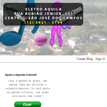
Ajude a Agenda Cultural!
Faço a Agenda de graça, sem
ganhar nada dos artistas e
estabelecimentos! Se você gosta
da Agenda Cultural, sua ajuda
será muito bem vinda!!