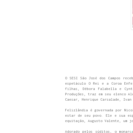
O SESI São José dos Campos rece
espetáculo O Rei e a Coroa Enfe
filhas, Débora Falabella e Cynt
Produções, traz em seu elenco Al
Caesar, Henrique Carsalade, Ivan
Felizlândia é governada por Nico
estar de seu povo. Ele e sua es
equitação, Augusto Valente, um j
Adorado pelos súditos, o monarc