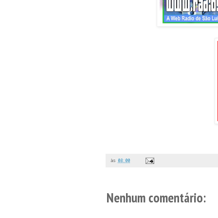
às
08:00
Nenhum comentário: