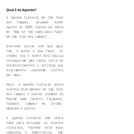
Qual é da Agenda?
A Agenda Cultural de São José
dos Campos, atuando desde
Agosto de 2009, nasceu da idéia
do "Não se tem nada para fazer
em São José dos Campos".
Querendo provar sim que aqui
tem, e muito o que fazer, os
irmãos Ana e André Dell'Aquila
conseguiram uma vasta carta de
estabelecimentos e artistas que
diariamente espalham cultura
por aqui.
Hoje, a Agenda Cultural posta
eventos diariamente de São José
dos Campos e outras cidades da
Região como Jacareí, Caçapava,
Taubaté, Campos do Jordão,
Ubatuba e outros.
A Agenda Cultural não cobra
nada para divulgar os eventos
culturais, fazendo dela mais
completa e democrática, não