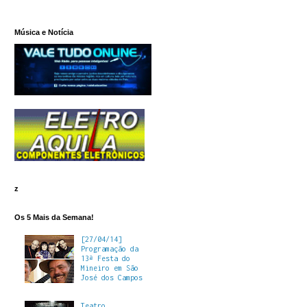
Música e Notícia
z
Os 5 Mais da Semana!
[27/04/14]
Programação da
13ª Festa do
Mineiro em São
José dos Campos
Teatro