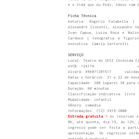
e A Vida que eu Pedi, Adeus com 
Ficha Técnica
Autoria: Rogerio Falabella | 
Alexandre Cioletti, Alexandre V
Ivan Capua, Luiza Rosa e Nalin
Cardoso | Cenografia e figurin
executiva: Camila Sartorelli
SERVIÇO
Local: Teatro do SESI (Avenida C
AVCB: 124174 validad
Alvará: 496071201517 validade
Datas e horários: 21 e 22 de nov
Capacidade: 380 lugares 38 para 
Duração: 60 minutos
Classificação indicativa: livre
Modalidade: infantil
Gênero: comédia
Informações: (12) 3919-2000
Entrada gratuita –
As reservas e
8h, até quinta, dia 19, às 12h, 
ingresso pode ser feita a part
apresentação. Os ingressos serã
entrada é gratuita.