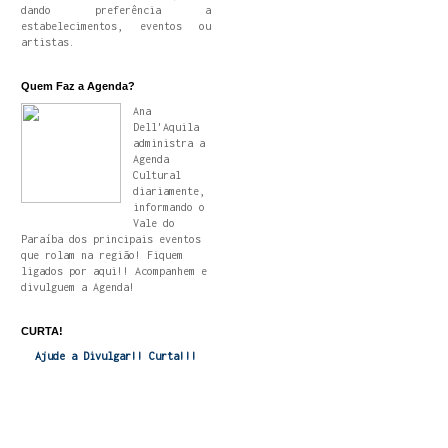
dando preferência a
estabelecimentos, eventos ou
artistas.
Quem Faz a Agenda?
Ana
Dell'Aquila
administra a
Agenda
Cultural
diariamente,
informando o
Vale do
Paraíba dos principais eventos
que rolam na região! Fiquem
ligados por aqui!! Acompanhem e
divulguem a Agenda!
CURTA!
Ajude a Divulgar!! Curta!!!