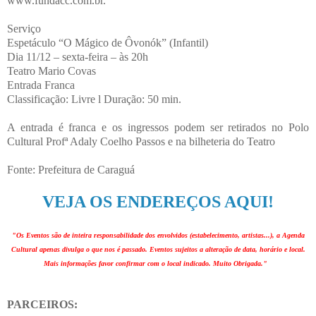
www.fundacc.com.br.
Serviço
Espetáculo “O Mágico de Ôvonók” (Infantil)
Dia 11/12 – sexta-feira – às 20h
Teatro Mario Covas
Entrada Franca
Classificação: Livre l Duração: 50 min.
A entrada é franca e os ingressos podem ser retirados no Polo
Cultural Profª Adaly Coelho Passos e na bilheteria do Teatro
Fonte: Prefeitura de Caraguá
VEJA OS ENDEREÇOS AQUI!
"Os Eventos são de inteira responsabilidade dos envolvidos (estabelecimento, artistas...), a Agenda
Cultural apenas divulga o que nos é passado. Eventos sujeitos a alteração de data, horário e local.
Mais informações favor confirmar com o local indicado. Muito Obrigada."
PARCEIROS: