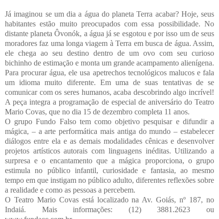
Já imaginou se um dia a água do planeta Terra acabar? Hoje, seus
habitantes estão muito preocupados com essa possibilidade. No
distante planeta Ôvonók, a água já se esgotou e por isso um de seus
moradores faz uma longa viagem à Terra em busca de água. Assim,
ele chega ao seu destino dentro de um ovo com seu curioso
bichinho de estimação e monta um grande acampamento alienígena.
Para procurar água, ele usa apetrechos tecnológicos malucos e fala
um idioma muito diferente. Em uma de suas tentativas de se
comunicar com os seres humanos, acaba descobrindo algo incrível!
A peça integra a programação de especial de aniversário do Teatro
Mario Covas, que no dia 15 de dezembro completa 11 anos.
O grupo Fundo Falso tem como objetivo pesquisar e difundir a
mágica, – a arte performática mais antiga do mundo – estabelecer
diálogos entre ela e as demais modalidades cênicas e desenvolver
projetos artísticos autorais com linguagens inéditas. Utilizando a
surpresa e o encantamento que a mágica proporciona, o grupo
estimula no público infantil, curiosidade e fantasia, ao mesmo
tempo em que instigam no público adulto, diferentes reflexões sobre
a realidade e como as pessoas a percebem.
O Teatro Mario Covas está localizado na Av. Goiás, nº 187, no
Indaiá. Mais informações: (12) 3881.2623 ou