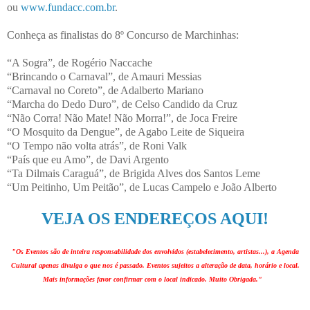
ou
www.fundacc.com.br
.
Conheça as finalistas do 8º Concurso de Marchinhas:
“A Sogra”, de Rogério Naccache
“Brincando o Carnaval”, de Amauri Messias
“Carnaval no Coreto”, de Adalberto Mariano
“Marcha do Dedo Duro”, de Celso Candido da Cruz
“Não Corra! Não Mate! Não Morra!”, de Joca Freire
“O Mosquito da Dengue”, de Agabo Leite de Siqueira
“O Tempo não volta atrás”, de Roni Valk
“País que eu Amo”, de Davi Argento
“Ta Dilmais Caraguá”, de Brigida Alves dos Santos Leme
“Um Peitinho, Um Peitão”, de Lucas Campelo e João Alberto
VEJA OS ENDEREÇOS AQUI!
"Os Eventos são de inteira responsabilidade dos envolvidos (estabelecimento, artistas...), a Agenda
Cultural apenas divulga o que nos é passado. Eventos sujeitos a alteração de data, horário e local.
Mais informações favor confirmar com o local indicado. Muito Obrigada."