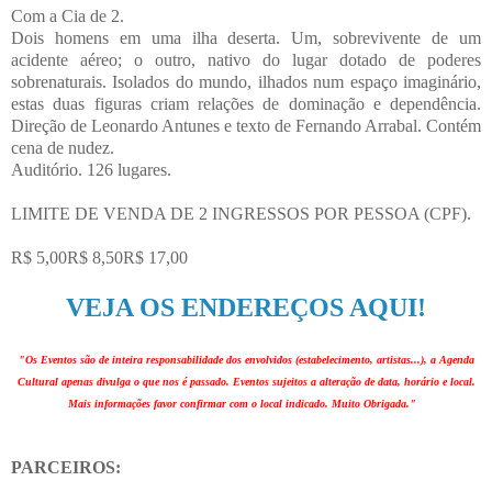
Com a Cia de 2.
Dois homens em uma ilha deserta. Um, sobrevivente de um
acidente aéreo; o outro, nativo do lugar dotado de poderes
sobrenaturais. Isolados do mundo, ilhados num espaço imaginário,
estas duas figuras criam relações de dominação e dependência.
Direção de Leonardo Antunes e texto de Fernando Arrabal. Contém
cena de nudez.
Auditório. 126 lugares.
LIMITE DE VENDA DE 2 INGRESSOS POR PESSOA (CPF).
R$ 5,00R$ 8,50R$ 17,00
VEJA OS ENDEREÇOS AQUI!
"Os Eventos são de inteira responsabilidade dos envolvidos (estabelecimento, artistas...), a Agenda
Cultural apenas divulga o que nos é passado. Eventos sujeitos a alteração de data, horário e local.
Mais informações favor confirmar com o local indicado. Muito Obrigada."
PARCEIROS: