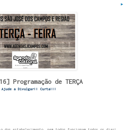
►
16] Programação de TERÇA
Ajude a Divulgar!! Curta!!!
to dos estabelecimento, nem todos funcionam todos os dias!