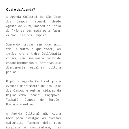
Qual é da Agenda?
A Agenda Cultural de São José
dos Campos, atuando desde
Agosto de 2009, nasceu da idéia
do "Não se tem nada para fazer
em São José dos Campos".
Querendo provar sim que aqui
tem, e muito o que fazer, os
irmãos Ana e André Dell'Aquila
conseguiram uma vasta carta de
estabelecimentos e artistas que
diariamente espalham cultura
por aqui.
Hoje, a Agenda Cultural posta
eventos diariamente de São José
dos Campos e outras cidades da
Região como Jacareí, Caçapava,
Taubaté, Campos do Jordão,
Ubatuba e outros.
A Agenda Cultural não cobra
nada para divulgar os eventos
culturais, fazendo dela mais
completa e democrática, não