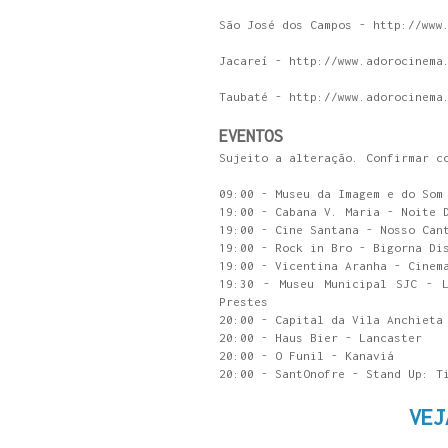
São José dos Campos - http://www
Jacareí - http://www.adorocinema
Taubaté - http://www.adorocinema
EVENTOS
Sujeito a alteração. Confirmar c
09:00 - Museu da Imagem e do Som
19:00 - Cabana V. Maria - Noite 
19:00 - Cine Santana - Nosso Can
19:00 - Rock in Bro - Bigorna Di
19:00 - Vicentina Aranha - Cinem
19:30 - Museu Municipal SJC - L
Prestes
20:00 - Capital da Vila Anchieta
20:00 - Haus Bier - Lancaster
20:00 - O Funil - Kanaviá
20:00 - SantOnofre - Stand Up: T
VEJ