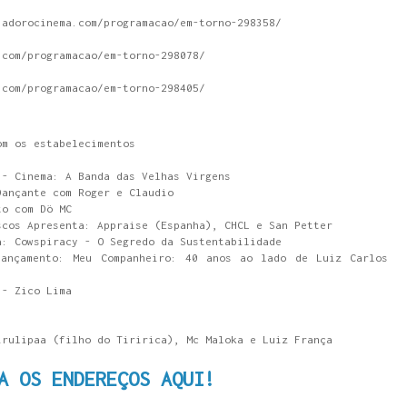
.adorocinema.com/programacao/em-torno-298358/
.com/programacao/em-torno-298078/
.com/programacao/em-torno-298405/
om os estabelecimentos
 - Cinema: A Banda das Velhas Virgens
Dançante com Roger e Claudio
to com Dö MC
scos Apresenta: Appraise (Espanha), CHCL e San Petter
a: Cowspiracy - O Segredo da Sustentabilidade
ançamento: Meu Companheiro: 40 anos ao lado de Luiz Carlos
 - Zico Lima
irulipaa (filho do Tiririca), Mc Maloka e Luiz França
A OS ENDEREÇOS AQUI!