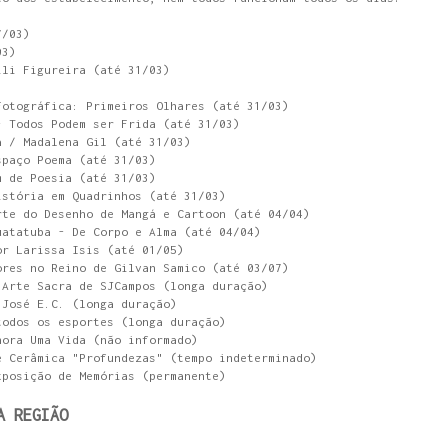
7/03)
03)
ili Figureira (até 31/03)
Fotográfica: Primeiros Olhares (até 31/03)
- Todos Podem ser Frida (até 31/03)
a / Madalena Gil (até 31/03)
spaço Poema (até 31/03)
m de Poesia (até 31/03)
istória em Quadrinhos (até 31/03)
rte do Desenho de Mangá e Cartoon (até 04/04)
uatatuba - De Corpo e Alma (até 04/04)
or Larissa Isis (até 01/05)
ores no Reino de Gilvan Samico (até 03/07)
 Arte Sacra de SJCampos (longa duração)
 José E.C. (longa duração)
todos os esportes (longa duração)
hora Uma Vida (não informado)
e Cerâmica "Profundezas" (tempo indeterminado)
xposição de Memórias (permanente)
A REGIÃO