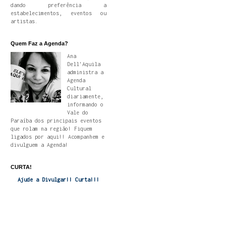
dando preferência a
estabelecimentos, eventos ou
artistas.
Quem Faz a Agenda?
Ana
Dell'Aquila
administra a
Agenda
Cultural
diariamente,
informando o
Vale do
Paraíba dos principais eventos
que rolam na região! Fiquem
ligados por aqui!! Acompanhem e
divulguem a Agenda!
CURTA!
Ajude a Divulgar!! Curta!!!