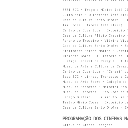
SESI SJC - Traço e Música (até 2
Julio Neme - O Instante (até 31/
Casa de Cultura Santo Onofre - L
Tim Lopes - Amores (até 31/03)
Centro da Juventude - Exposição 
Casa de Cultura Flávio Craveiro 
Rancho do Tropeiro - Vitrine Viv
Casa de Cultura Santo Onofre - E
Biblioteca Helena Molina - Jardi
Clemente Gomes - A História da H
Justiça Federal de Caraguá - A A
Museu de Arte e Cultura de Carag
Centro da Juventude - "Cansei" p
Sesc SJC - Linhas, Trançados e C
Museu de Arte Sacra - Coleção de
Museu de Esportes - Memorial São
Museu de Esportes - São José de 
Espaço Guatambu - Um minuto Uma 
Teatro Mário Covas - Exposição d
Casa de Cultura Santo Onofre - E
PROGRAMAÇÃO DOS CINEMAS N
Clique na Cidade Desejada