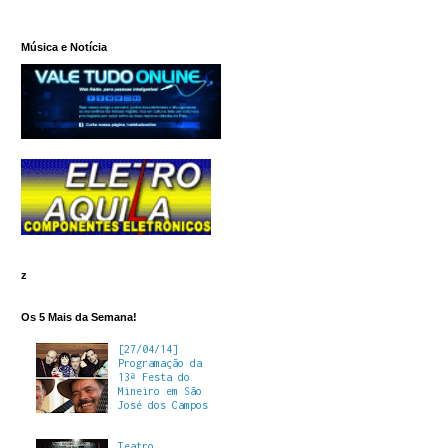
Música e Notícia
z
Os 5 Mais da Semana!
[27/04/14]
Programação da
13ª Festa do
Mineiro em São
José dos Campos
Teatro