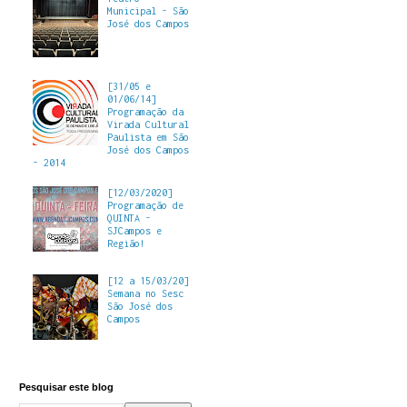
Municipal - São
José dos Campos
[31/05 e
01/06/14]
Programação da
Virada Cultural
Paulista em São
José dos Campos
- 2014
[12/03/2020]
Programação de
QUINTA -
SJCampos e
Região!
[12 a 15/03/20]
Semana no Sesc
São José dos
Campos
Pesquisar este blog