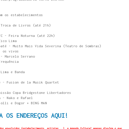
om os estabelecimentos
 Troca de Livros (até 21h)
JC - Feira Noturna (até 22h)
Zico Lima
baté - Muito Mais Vida Severina (Teatro de Sombras)
, os vivos
 - Marcelo Serrano
Frequência
 Lima e Banda
é - Fusion de la Musik Quartet
missão Copa Bridgestone Libertadores
a - Nako e Rafael
iolli e Dogor + BING MAN
A OS ENDEREÇOS AQUI!
dos envolvidos (estabelecimento, artistas...), a Agenda Cultural apenas divulga o que