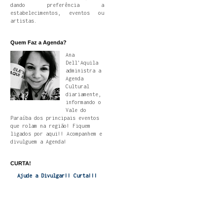
dando preferência a
estabelecimentos, eventos ou
artistas.
Quem Faz a Agenda?
Ana
Dell'Aquila
administra a
Agenda
Cultural
diariamente,
informando o
Vale do
Paraíba dos principais eventos
que rolam na região! Fiquem
ligados por aqui!! Acompanhem e
divulguem a Agenda!
CURTA!
Ajude a Divulgar!! Curta!!!