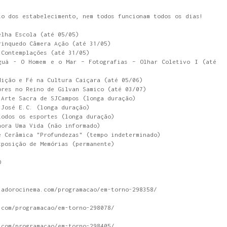
to dos estabelecimento, nem todos funcionam todos os dias!
elha Escola (até 05/05)
rinquedo Câmera Ação (até 31/05)
 Contemplações (até 31/05)
guá - O Homem e o Mar – Fotografias – Olhar Coletivo I (até
dição e Fé na Cultura Caiçara (até 05/06)
ores no Reino de Gilvan Samico (até 03/07)
 Arte Sacra de SJCampos (longa duração)
 José E.C. (longa duração)
todos os esportes (longa duração)
hora Uma Vida (não informado)
e Cerâmica "Profundezas" (tempo indeterminado)
xposição de Memórias (permanente)
O
.adorocinema.com/programacao/em-torno-298358/
.com/programacao/em-torno-298078/
.com/programacao/em-torno-298405/