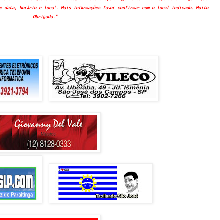
e data, horário e local. Mais informações favor confirmar com o local indicado. Muito
Obrigada."