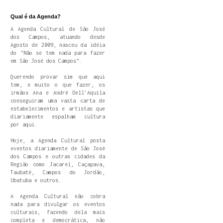
Qual é da Agenda?
A Agenda Cultural de São José
dos Campos, atuando desde
Agosto de 2009, nasceu da idéia
do "Não se tem nada para fazer
em São José dos Campos".
Querendo provar sim que aqui
tem, e muito o que fazer, os
irmãos Ana e André Dell'Aquila
conseguiram uma vasta carta de
estabelecimentos e artistas que
diariamente espalham cultura
por aqui.
Hoje, a Agenda Cultural posta
eventos diariamente de São José
dos Campos e outras cidades da
Região como Jacareí, Caçapava,
Taubaté, Campos do Jordão,
Ubatuba e outros.
A Agenda Cultural não cobra
nada para divulgar os eventos
culturais, fazendo dela mais
completa e democrática, não