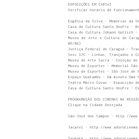
EXPOSIÇÕES EM CARTAZ
Verificar horário de funcionamen
Eugênia da Silva - Memórias da V
Casa de Cultura Santo Onofre - B
Casa de Cultura Johann Gütlich -
Museu de Arte e Cultura de Cara
05/06)
Justiça Federal de Caraguá - Tra
Sesc SJC - Linhas, Trançados e C
Museu de Arte Sacra - Coleção de
Museu de Esportes - Memorial São
Museu de Esportes - São José de 
Espaço Guatambu - Um minuto Uma 
Teatro Mário Covas - Exposição d
Casa de Cultura Santo Onofre - E
PROGRAMAÇÃO DOS CINEMAS NA REGIÃ
Clique na Cidade Desejada
São José dos Campos - http://www
Jacareí - http://www.adorocinema
Taubaté - http://www.adorocinema