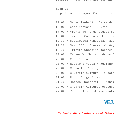
EVENTOS
Sujeito a alteração. Confirmar c
09:00 - Senac Taubaté - Feira de
15:00 - Cine Santana - O Urso
17:00 - Frente do Pq da Cidade S
19:00 - Família Gaúcha V. Ema - 
19:30 - Biblioteca Municipal Tau
19:30 - Sesc SJC - Cinema: Vocês
19:30 - Trietto Shopping Jacareí
20:00 - Cabana V. Maria - Grupo 
20:00 - Cine Santana - O Urso
20:00 - Espeto e Viola - Juliano
20:00 - O Funil - Nadiejo
20:00 - O Jardim Cultural Taubat
21:00 - Pub - Jorge Dimas
21:30 - Boteco Chaparral - Trans
22:00 - O Jardim Cultural Ubatub
22:00 - Pub - DJ's: Estevão Manf
VEJ
"Os Eventos são de inteira responsabilidade 