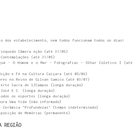
to dos estabelecimento, nem todos funcionam todos os dias!
rinquedo Câmera Ação (até 31/05)
 Contemplações (até 31/05)
guá - O Homem e o Mar – Fotografias – Olhar Coletivo I (até
dição e Fé na Cultura Caiçara (até 05/06)
ores no Reino de Gilvan Samico (até 03/07)
 Arte Sacra de SJCampos (longa duração)
 José E.C. (longa duração)
todos os esportes (longa duração)
hora Uma Vida (não informado)
e Cerâmica "Profundezas" (tempo indeterminado)
xposição de Memórias (permanente)
A REGIÃO