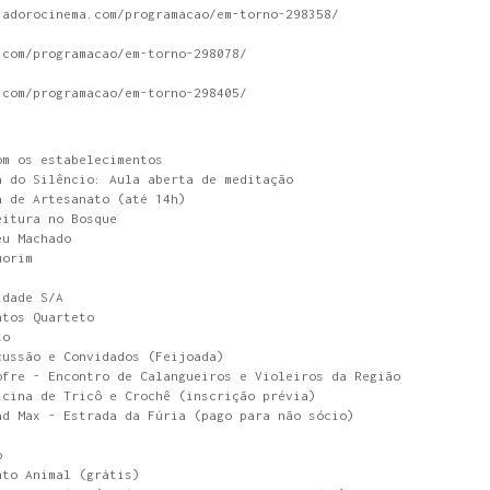
.adorocinema.com/programacao/em-torno-298358/
.com/programacao/em-torno-298078/
.com/programacao/em-torno-298405/
om os estabelecimentos
a do Silêncio: Aula aberta de meditação
a de Artesanato (até 14h)
eitura no Bosque
eu Machado
morim
idade S/A
ntos Quarteto
to
cussão e Convidados (Feijoada)
ofre - Encontro de Calangueiros e Violeiros da Região
icina de Tricô e Crochê (inscrição prévia)
ad Max - Estrada da Fúria (pago para não sócio)
o
nto Animal (grátis)