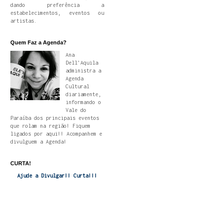
dando preferência a
estabelecimentos, eventos ou
artistas.
Quem Faz a Agenda?
Ana
Dell'Aquila
administra a
Agenda
Cultural
diariamente,
informando o
Vale do
Paraíba dos principais eventos
que rolam na região! Fiquem
ligados por aqui!! Acompanhem e
divulguem a Agenda!
CURTA!
Ajude a Divulgar!! Curta!!!