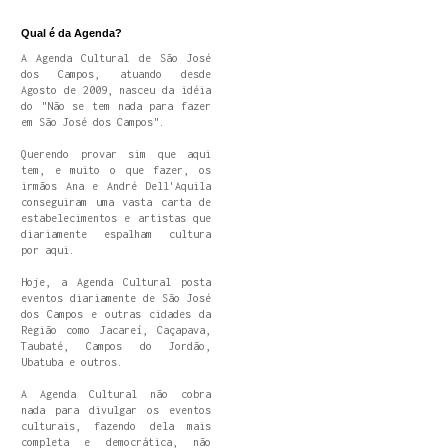
Qual é da Agenda?
A Agenda Cultural de São José
dos Campos, atuando desde
Agosto de 2009, nasceu da idéia
do "Não se tem nada para fazer
em São José dos Campos".
Querendo provar sim que aqui
tem, e muito o que fazer, os
irmãos Ana e André Dell'Aquila
conseguiram uma vasta carta de
estabelecimentos e artistas que
diariamente espalham cultura
por aqui.
Hoje, a Agenda Cultural posta
eventos diariamente de São José
dos Campos e outras cidades da
Região como Jacareí, Caçapava,
Taubaté, Campos do Jordão,
Ubatuba e outros.
A Agenda Cultural não cobra
nada para divulgar os eventos
culturais, fazendo dela mais
completa e democrática, não