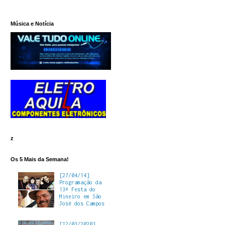
Música e Notícia
z
Os 5 Mais da Semana!
[27/04/14]
Programação da
13ª Festa do
Mineiro em São
José dos Campos
[12/03/2020]