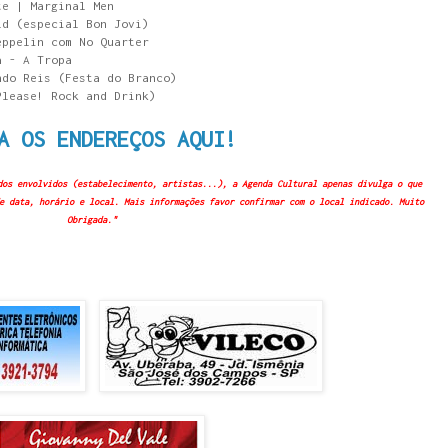
te | Marginal Men
ld (especial Bon Jovi)
eppelin com No Quarter
a - A Tropa
ndo Reis (Festa do Branco)
Please! Rock and Drink)
A OS ENDEREÇOS AQUI!
dos envolvidos (estabelecimento, artistas...), a Agenda Cultural apenas divulga o que
e data, horário e local. Mais informações favor confirmar com o local indicado. Muito
Obrigada."