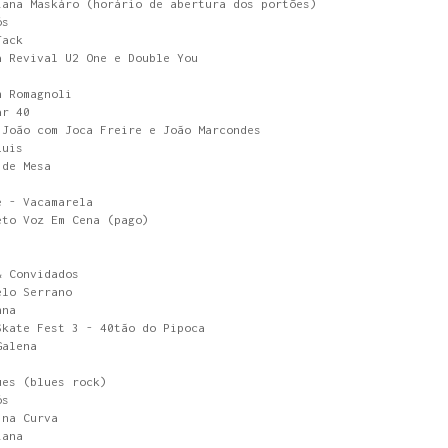
iana Maskáro (horário de abertura dos portões)
ós
Jack
a Revival U2 One e Double You
n Romagnoli
ar 40
 João com Joca Freire e João Marcondes
Luis
 de Mesa
é - Vacamarela
eto Voz Em Cena (pago)
& Convidados
elo Serrano
nna
Skate Fest 3 - 40tão do Pipoca
Galena
ues (blues rock)
ós
 na Curva
iana