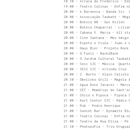
18:30 - Arraiá do Frederico - Ed
19:00 - Teatro Colinas - Enfim.n
20:00 - A Baronesa - Banda Sir. 
20:00 - Associação Taubaté - Meg
20:00 - Boteco 80 - Gus Hillen
20:00 - Boteco Chaparral - Lilia
20:00 - Cabana V. Maria - All st
20:00 - Cine Santana - Meu Amigo
20:00 - Espeto e Viola - Juan e 
20:00 - Haus Bier - Projeto Rock
20:00 - O Funil - Back2Back
20:00 - O Jardim Cultural Taubat
20:00 - Sesc SJC - Música: Quart
20:00 - SESI SJC - Arlindo Cruz
20:00 - Z. Norte - Alain Calixto
20:30 - Obelisko Grill - Magela 
21:00 - Agua Doce Jacarei - Marc
21:00 - CET - Memórias de Sant’A
21:00 - Chico e Pipoca - Pipoca 
21:00 - Kart Center SJC - Rádio 
21:00 - Pub - Pedro Henrique
21:00 - Sunset Bar - Dynamite Bl
21:00 - Teatro Colinas - Enfim.n
21:00 - Teatro da Rua Eliza - Pé
21:30 - Photozofia - Trio Urugua