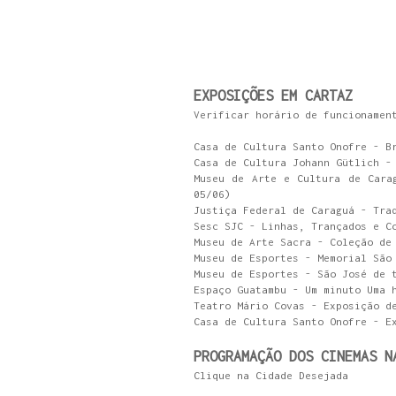
EXPOSIÇÕES EM CARTAZ
Verificar horário de funcionamen
Casa de Cultura Santo Onofre - B
Casa de Cultura Johann Gütlich -
Museu de Arte e Cultura de Cara
05/06)
Justiça Federal de Caraguá - Tra
Sesc SJC - Linhas, Trançados e C
Museu de Arte Sacra - Coleção de
Museu de Esportes - Memorial São
Museu de Esportes - São José de 
Espaço Guatambu - Um minuto Uma 
Teatro Mário Covas - Exposição d
Casa de Cultura Santo Onofre - E
PROGRAMAÇÃO DOS CINEMAS N
Clique na Cidade Desejada