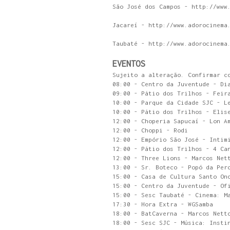
São José dos Campos - http://www
Jacareí - http://www.adorocinema
Taubaté - http://www.adorocinema
EVENTOS
Sujeito a alteração. Confirmar c
08:00 - Centro da Juventude - Di
09:00 - Pátio dos Trilhos - Feir
10:00 - Parque da Cidade SJC - L
10:00 - Pátio dos Trilhos - Elis
12:00 - Choperia Sapucaí - Lon A
12:00 - Choppi - Rodi
12:00 - Empório São José - Intim
12:00 - Pátio dos Trilhos - 4 Ca
12:00 - Three Lions - Marcos Net
13:00 - Sr. Boteco - Popó da Per
15:00 - Casa de Cultura Santo On
15:00 - Centro da Juventude - Of
15:00 - Sesc Taubaté - Cinema: M
17:30 - Hora Extra - WGSamba
18:00 - BatCaverna - Marcos Nett
18:00 - Sesc SJC - Música: Insti