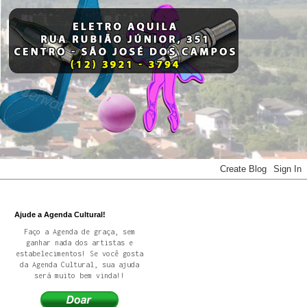
Ajude a Agenda Cultural!
Faço a Agenda de graça, sem
ganhar nada dos artistas e
estabelecimentos! Se você gosta
da Agenda Cultural, sua ajuda
será muito bem vinda!!