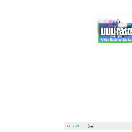
às
10:20