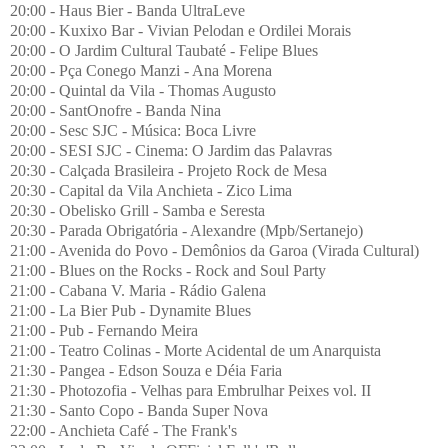
20:00 - Haus Bier - Banda UltraLeve
20:00 - Kuxixo Bar - Vivian Pelodan e Ordilei Morais
20:00 - O Jardim Cultural Taubaté - Felipe Blues
20:00 - Pça Conego Manzi - Ana Morena
20:00 - Quintal da Vila - Thomas Augusto
20:00 - SantOnofre - Banda Nina
20:00 - Sesc SJC - Música: Boca Livre
20:00 - SESI SJC - Cinema: O Jardim das Palavras
20:30 - Calçada Brasileira - Projeto Rock de Mesa
20:30 - Capital da Vila Anchieta - Zico Lima
20:30 - Obelisko Grill - Samba e Seresta
20:30 - Parada Obrigatória - Alexandre (Mpb/Sertanejo)
21:00 - Avenida do Povo - Demônios da Garoa (Virada Cultural)
21:00 - Blues on the Rocks - Rock and Soul Party
21:00 - Cabana V. Maria - Rádio Galena
21:00 - La Bier Pub - Dynamite Blues
21:00 - Pub - Fernando Meira
21:00 - Teatro Colinas - Morte Acidental de um Anarquista
21:30 - Pangea - Edson Souza e Déia Faria
21:30 - Photozofia - Velhas para Embrulhar Peixes vol. II
21:30 - Santo Copo - Banda Super Nova
22:00 - Anchieta Café - The Frank's