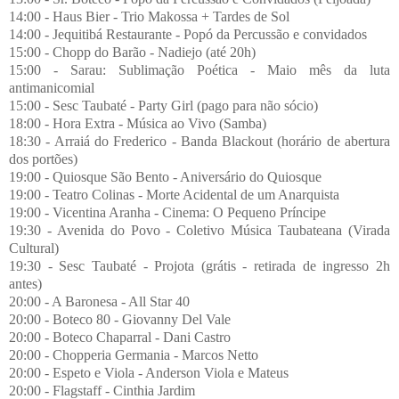
14:00 - Haus Bier - Trio Makossa + Tardes de Sol
14:00 - Jequitibá Restaurante - Popó da Percussão e convidados
15:00 - Chopp do Barão - Nadiejo (até 20h)
15:00 - Sarau: Sublimação Poética - Maio mês da luta
antimanicomial
15:00 - Sesc Taubaté - Party Girl (pago para não sócio)
18:00 - Hora Extra - Música ao Vivo (Samba)
18:30 - Arraiá do Frederico - Banda Blackout (horário de abertura
dos portões)
19:00 - Quiosque São Bento - Aniversário do Quiosque
19:00 - Teatro Colinas - Morte Acidental de um Anarquista
19:00 - Vicentina Aranha - Cinema: O Pequeno Príncipe
19:30 - Avenida do Povo - Coletivo Música Taubateana (Virada
Cultural)
19:30 - Sesc Taubaté - Projota (grátis - retirada de ingresso 2h
antes)
20:00 - A Baronesa - All Star 40
20:00 - Boteco 80 - Giovanny Del Vale
20:00 - Boteco Chaparral - Dani Castro
20:00 - Chopperia Germania - Marcos Netto
20:00 - Espeto e Viola - Anderson Viola e Mateus
20:00 - Flagstaff - Cinthia Jardim