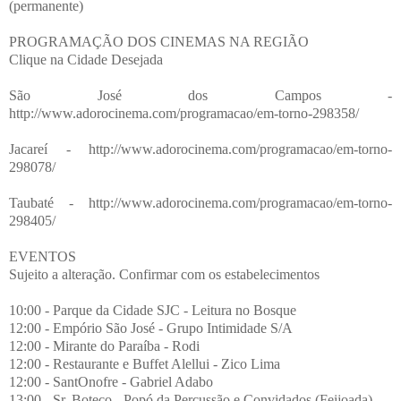
(permanente)
PROGRAMAÇÃO DOS CINEMAS NA REGIÃO
Clique na Cidade Desejada
São José dos Campos -
http://www.adorocinema.com/programacao/em-torno-298358/
Jacareí - http://www.adorocinema.com/programacao/em-torno-
298078/
Taubaté - http://www.adorocinema.com/programacao/em-torno-
298405/
EVENTOS
Sujeito a alteração. Confirmar com os estabelecimentos
10:00 - Parque da Cidade SJC - Leitura no Bosque
12:00 - Empório São José - Grupo Intimidade S/A
12:00 - Mirante do Paraíba - Rodi
12:00 - Restaurante e Buffet Alellui - Zico Lima
12:00 - SantOnofre - Gabriel Adabo
13:00 - Sr. Boteco - Popó da Percussão e Convidados (Feijoada)