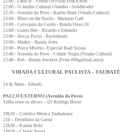
22:00 - Lado B - Virada OFFicial Folk'n'Roll
22:00 - O Jardim Cultural Ubatuba - Sondbroder
22:30 - Avenida do Povo - Karina Buhr (Virada Cultural)
23:00 - Blues on the Rocks - Madame Café
23:00 - Cervejaria do Gordo - Banda Onze:20
23:00 - Guten Bier - Ricardo e Eduardo
23:00 - Hocus Pocus - Rocknbeats
23:00 - Mutley - Banda Áries
23:00 - Porca Miséria - Especial Raul Seixas
23:40 - Avenida do Povo - Cidade Negra (Virada Cultural)
23:40 - Pub - Banda Jowkerz (Festa #MigaSuaLouca)
VIRADA CULTURAL PAULISTA - TAUBATÉ
14 de Maio - Sábado
PALCO EXTERNO (Avenida do Povo)
Trilha entre os shows – DJ Rodrigo Bento
19h30 – Coletivo Música Taubateana
21h – Demônios da Garoa
22h30 – Karina Buhr
23h59 – Cidade Negra