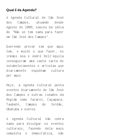
Qual é da Agenda?
A Agenda Cultural de São José
dos Campos, atuando desde
Agosto de 2009, nasceu da idéia
do "Não se tem nada para fazer
em São José dos Campos".
Querendo provar sim que aqui
tem, e muito o que fazer, os
irmãos Ana e André Dell'Aquila
conseguiram uma vasta carta de
estabelecimentos e artistas que
diariamente espalham cultura
por aqui.
Hoje, a Agenda Cultural posta
eventos diariamente de São José
dos Campos e outras cidades da
Região como Jacareí, Caçapava,
Taubaté, Campos do Jordão,
Ubatuba e outros.
A Agenda Cultural não cobra
nada para divulgar os eventos
culturais, fazendo dela mais
completa e democrática, não