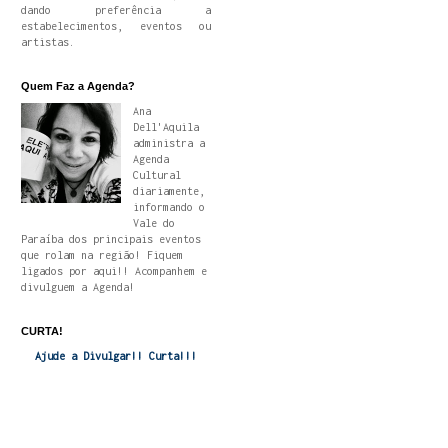
dando preferência a
estabelecimentos, eventos ou
artistas.
Quem Faz a Agenda?
Ana
Dell'Aquila
administra a
Agenda
Cultural
diariamente,
informando o
Vale do
Paraíba dos principais eventos
que rolam na região! Fiquem
ligados por aqui!! Acompanhem e
divulguem a Agenda!
CURTA!
Ajude a Divulgar!! Curta!!!