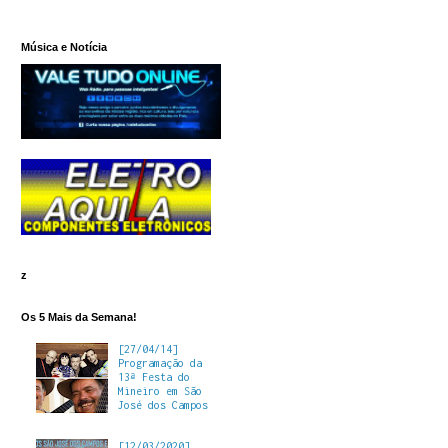
Música e Notícia
z
Os 5 Mais da Semana!
[27/04/14]
Programação da
13ª Festa do
Mineiro em São
José dos Campos
[12/03/2020]