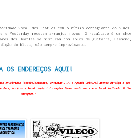
noridade vocal dos Beatles com o rítimo contagiante do blues.
de e Yesterday recebem arranjos novos. O resultado é um show
ares dos Beatles se misturam com solos de guitarra, Hammond,
adição do blues, são sempre improvisados.
A OS ENDEREÇOS AQUI!
dos envolvidos (estabelecimento, artistas...), a Agenda Cultural apenas divulga o que
e data, horário e local. Mais informações favor confirmar com o local indicado. Muito
Obrigada."