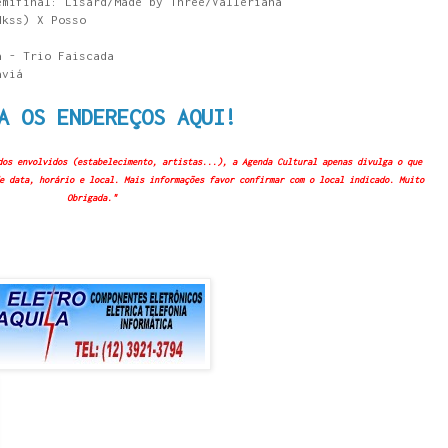
emifinal: Lisard/Made by Three/Valleriana
Hkss) X Posso
a - Trio Faiscada
aviá
A OS ENDEREÇOS AQUI!
dos envolvidos (estabelecimento, artistas...), a Agenda Cultural apenas divulga o que
e data, horário e local. Mais informações favor confirmar com o local indicado. Muito
Obrigada."