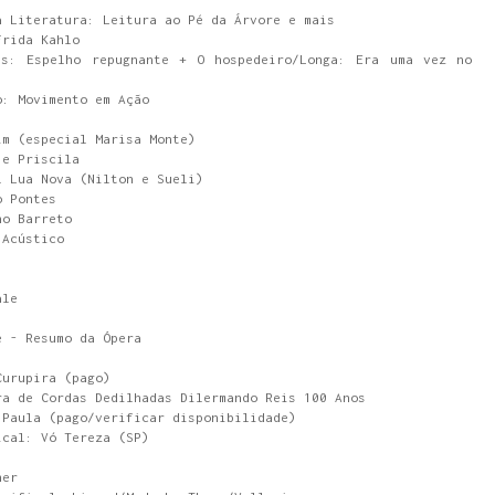
a Literatura: Leitura ao Pé da Árvore e mais
Frida Kahlo
s: Espelho repugnante + O hospedeiro/Longa: Era uma vez no
o: Movimento em Ação
im (especial Marisa Monte)
 e Priscila
l Lua Nova (Nilton e Sueli)
o Pontes
no Barreto
 Acústico
ale
é - Resumo da Ópera
Curupira (pago)
ra de Cordas Dedilhadas Dilermando Reis 100 Anos
 Paula (pago/verificar disponibilidade)
ical: Vó Tereza (SP)
her