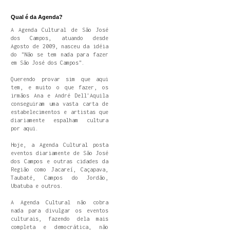
Qual é da Agenda?
A Agenda Cultural de São José
dos Campos, atuando desde
Agosto de 2009, nasceu da idéia
do "Não se tem nada para fazer
em São José dos Campos".
Querendo provar sim que aqui
tem, e muito o que fazer, os
irmãos Ana e André Dell'Aquila
conseguiram uma vasta carta de
estabelecimentos e artistas que
diariamente espalham cultura
por aqui.
Hoje, a Agenda Cultural posta
eventos diariamente de São José
dos Campos e outras cidades da
Região como Jacareí, Caçapava,
Taubaté, Campos do Jordão,
Ubatuba e outros.
A Agenda Cultural não cobra
nada para divulgar os eventos
culturais, fazendo dela mais
completa e democrática, não