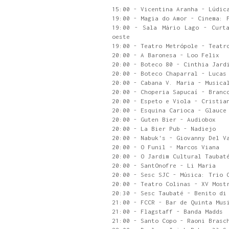
15:00 - Vicentina Aranha - Lúdic
19:00 - Magia do Amor - Cinema: 
19:00 - Sala Mário Lago - Curta
oeste
19:00 - Teatro Metrópole - Teatr
20:00 - A Baronesa - Loo Felix
20:00 - Boteco 80 - Cinthia Jard
20:00 - Boteco Chaparral - Lucas
20:00 - Cabana V. Maria - Musica
20:00 - Choperia Sapucaí - Branc
20:00 - Espeto e Viola - Cristia
20:00 - Esquina Carioca - Glauce
20:00 - Guten Bier - Audiobox
20:00 - La Bier Pub - Nadiejo
20:00 - Nabuk's - Giovanny Del V
20:00 - O Funil - Marcos Viana
20:00 - O Jardim Cultural Taubat
20:00 - SantOnofre - Li Maria
20:00 - Sesc SJC - Música: Trio 
20:00 - Teatro Colinas - XV Most
20:30 - Sesc Taubaté - Benito di
21:00 - FCCR - Bar de Quinta Mus
21:00 - Flagstaff - Banda Madds
21:00 - Santo Copo - Raoni Brasc