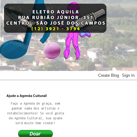
Ajude a Agenda Cultural!
Faço a Agenda de graça, sem
ganhar nada dos artistas e
estabelecimentos! Se você gosta
da Agenda Cultural, sua ajuda
será muito bem vinda!!