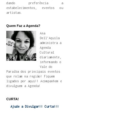
dando preferência a
estabelecimentos, eventos ou
artistas.
Quem Faz a Agenda?
Ana
Dell'Aquila
administra a
Agenda
Cultural
diariamente,
informando o
Vale do
Paraíba dos principais eventos
que rolam na região! Fiquem
ligados por aqui!! Acompanhem e
divulguem a Agenda!
CURTA!
Ajude a Divulgar!! Curta!!!