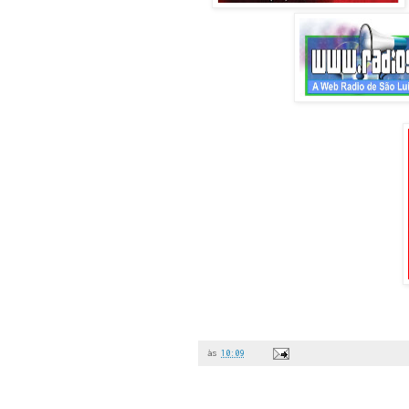
às
10:09