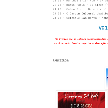
22:00 - Dunluce Irish Pub - 3ª S
22:00 - Hocus Pocus - DJ Sleep (
23:00 - Guten Bier - Du e Michel
23:00 - O Jardim Cultural Ubatub
23:00 - Quiosque São Bento - Kan
VEJ
"Os Eventos são de inteira responsabilidade 
nos é passado. Eventos sujeitos a alteração d
PARCEIROS: