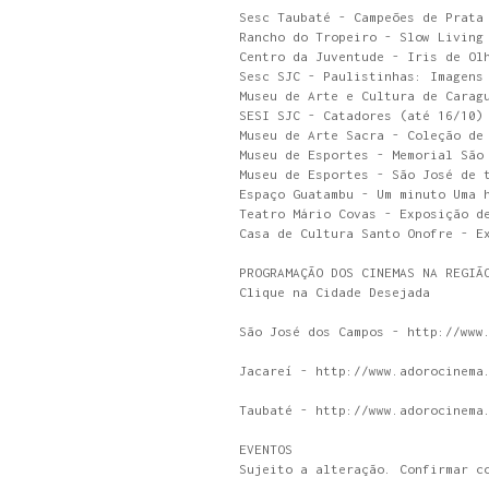
Sesc Taubaté - Campeões de Prata
Rancho do Tropeiro - Slow Living
Centro da Juventude - Iris de Ol
Sesc SJC - Paulistinhas: Imagens
Museu de Arte e Cultura de Carag
SESI SJC - Catadores (até 16/10)
Museu de Arte Sacra - Coleção de
Museu de Esportes - Memorial São
Museu de Esportes - São José de 
Espaço Guatambu - Um minuto Uma 
Teatro Mário Covas - Exposição d
Casa de Cultura Santo Onofre - E
PROGRAMAÇÃO DOS CINEMAS NA REGIÃ
Clique na Cidade Desejada
São José dos Campos - http://www
Jacareí - http://www.adorocinema
Taubaté - http://www.adorocinema
EVENTOS
Sujeito a alteração. Confirmar c