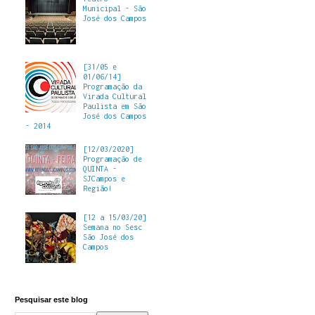
Municipal - São
José dos Campos
[31/05 e
01/06/14]
Programação da
Virada Cultural
Paulista em São
José dos Campos
- 2014
[12/03/2020]
Programação de
QUINTA -
SJCampos e
Região!
[12 a 15/03/20]
Semana no Sesc
São José dos
Campos
Pesquisar este blog