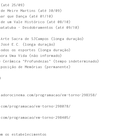
 (até 25/09)
 de Meire Martins (até 30/09)
har que Dança (até 01/10)
 de um Vale Histórico (até 08/10)
uatatuba - Desdobramentos (até 09/10)
 Arte Sacra de SJCampos (longa duração)
 José E.C. (longa duração)
todos os esportes (longa duração)
hora Uma Vida (não informado)
e Cerâmica "Profundezas" (tempo indeterminado)
xposição de Memórias (permanente)
O
.adorocinema.com/programacao/em-torno-298358/
.com/programacao/em-torno-298078/
.com/programacao/em-torno-298405/
om os estabelecimentos