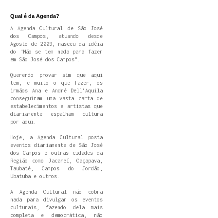
Qual é da Agenda?
A Agenda Cultural de São José
dos Campos, atuando desde
Agosto de 2009, nasceu da idéia
do "Não se tem nada para fazer
em São José dos Campos".
Querendo provar sim que aqui
tem, e muito o que fazer, os
irmãos Ana e André Dell'Aquila
conseguiram uma vasta carta de
estabelecimentos e artistas que
diariamente espalham cultura
por aqui.
Hoje, a Agenda Cultural posta
eventos diariamente de São José
dos Campos e outras cidades da
Região como Jacareí, Caçapava,
Taubaté, Campos do Jordão,
Ubatuba e outros.
A Agenda Cultural não cobra
nada para divulgar os eventos
culturais, fazendo dela mais
completa e democrática, não