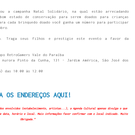
ou a campanha Natal Solidário, na qual estão arrecadando
bom estado de conservação para serem doados para crianças
ara cada brinquedo doado você ganha um número para participar
mbro.
ha. Traga seus filhos e prestigie este evento a favor da
upo RetroGamers Vale do Paraíba
 Aurora Pinto da Cunha, 131 - Jardim América, São José dos
o) das 10:00 às 12:00
A OS ENDEREÇOS AQUI!
dos envolvidos (estabelecimento, artistas...), a Agenda Cultural apenas divulga o que
e data, horário e local. Mais informações favor confirmar com o local indicado. Muito
Obrigada."