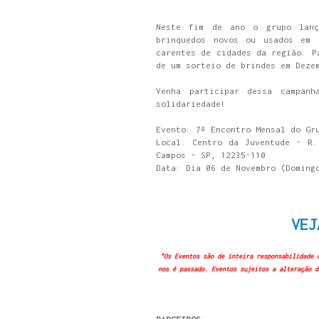
Neste fim de ano o grupo lanç
brinquedos novos ou usados em 
carentes de cidades da região. P
de um sorteio de brindes em Deze
Venha participar dessa campan
solidariedade!
Evento: 7º Encontro Mensal do Gr
Local: Centro da Juventude - R.
Campos - SP, 12235-110
Data: Dia 06 de Novembro (Doming
VEJ
"Os Eventos são de inteira responsabilidade 
nos é passado. Eventos sujeitos a alteração d