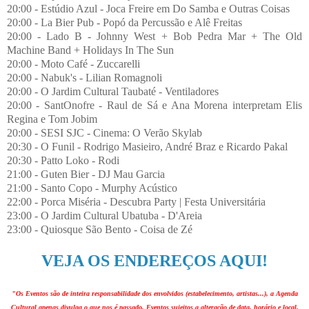
20:00 - Estúdio Azul - Joca Freire em Do Samba e Outras Coisas
20:00 - La Bier Pub - Popó da Percussão e Alê Freitas
20:00 - Lado B - Johnny West + Bob Pedra Mar + The Old
Machine Band + Holidays In The Sun
20:00 - Moto Café - Zuccarelli
20:00 - Nabuk's - Lilian Romagnoli
20:00 - O Jardim Cultural Taubaté - Ventiladores
20:00 - SantOnofre - Raul de Sá e Ana Morena interpretam Elis
Regina e Tom Jobim
20:00 - SESI SJC - Cinema: O Verão Skylab
20:30 - O Funil - Rodrigo Masieiro, André Braz e Ricardo Pakal
20:30 - Patto Loko - Rodi
21:00 - Guten Bier - DJ Mau Garcia
21:00 - Santo Copo - Murphy Acústico
22:00 - Porca Miséria - Descubra Party | Festa Universitária
23:00 - O Jardim Cultural Ubatuba - D'Areia
23:00 - Quiosque São Bento - Coisa de Zé
VEJA OS ENDEREÇOS AQUI!
"Os Eventos são de inteira responsabilidade dos envolvidos (estabelecimento, artistas...), a Agenda
Cultural apenas divulga o que nos é passado. Eventos sujeitos a alteração de data, horário e local.