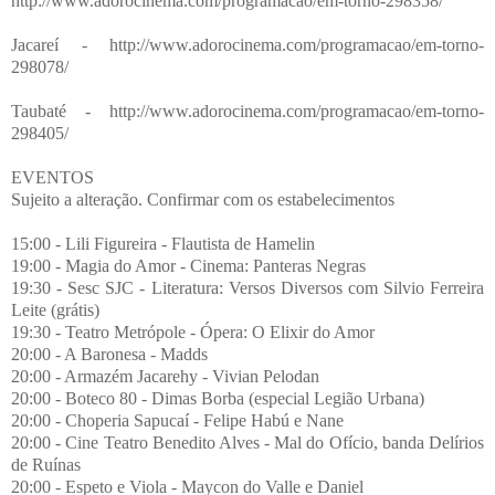
http://www.adorocinema.com/programacao/em-torno-298358/
Jacareí - http://www.adorocinema.com/programacao/em-torno-
298078/
Taubaté - http://www.adorocinema.com/programacao/em-torno-
298405/
EVENTOS
Sujeito a alteração. Confirmar com os estabelecimentos
15:00 - Lili Figureira - Flautista de Hamelin
19:00 - Magia do Amor - Cinema: Panteras Negras
19:30 - Sesc SJC - Literatura: Versos Diversos com Silvio Ferreira
Leite (grátis)
19:30 - Teatro Metrópole - Ópera: O Elixir do Amor
20:00 - A Baronesa - Madds
20:00 - Armazém Jacarehy - Vivian Pelodan
20:00 - Boteco 80 - Dimas Borba (especial Legião Urbana)
20:00 - Choperia Sapucaí - Felipe Habú e Nane
20:00 - Cine Teatro Benedito Alves - Mal do Ofício, banda Delírios
de Ruínas
20:00 - Espeto e Viola - Maycon do Valle e Daniel