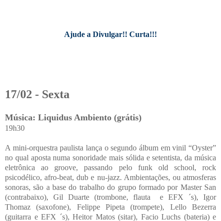
Ajude a Divulgar!! Curta!!!
17/02 - Sexta
Música: Liquidus Ambiento (grátis)
19h30
A mini-orquestra paulista lança o segundo álbum em vinil “Oyster”
no qual aposta numa sonoridade mais sólida e setentista, da música
eletrônica ao groove, passando pelo funk old school, rock
psicodélico, afro-beat, dub e nu-jazz. Ambientações, ou atmosferas
sonoras, são a base do trabalho do grupo formado por Master San
(contrabaixo), Gil Duarte (trombone, flauta e EFX ´s), Igor
Thomaz (saxofone), Felippe Pipeta (trompete), Lello Bezerra
(guitarra e EFX ´s), Heitor Matos (sitar), Facio Luchs (bateria) e