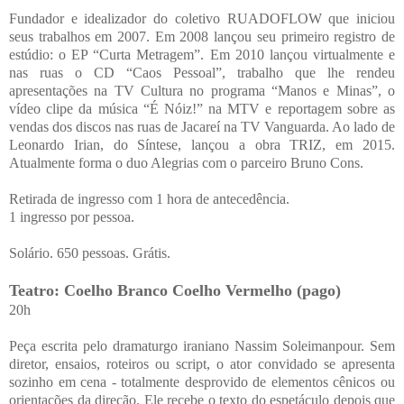
Fundador e idealizador do coletivo RUADOFLOW que iniciou
seus trabalhos em 2007. Em 2008 lançou seu primeiro registro de
estúdio: o EP “Curta Metragem”. Em 2010 lançou virtualmente e
nas ruas o CD “Caos Pessoal”, trabalho que lhe rendeu
apresentações na TV Cultura no programa “Manos e Minas”, o
vídeo clipe da música “É Nóiz!” na MTV e reportagem sobre as
vendas dos discos nas ruas de Jacareí na TV Vanguarda. Ao lado de
Leonardo Irian, do Síntese, lançou a obra TRIZ, em 2015.
Atualmente forma o duo Alegrias com o parceiro Bruno Cons.
Retirada de ingresso com 1 hora de antecedência.
1 ingresso por pessoa.
Solário. 650 pessoas. Grátis.
Teatro: Coelho Branco Coelho Vermelho (pago)
20h
Peça escrita pelo dramaturgo iraniano Nassim Soleimanpour. Sem
diretor, ensaios, roteiros ou script, o ator convidado se apresenta
sozinho em cena - totalmente desprovido de elementos cênicos ou
orientações da direção. Ele recebe o texto do espetáculo depois que