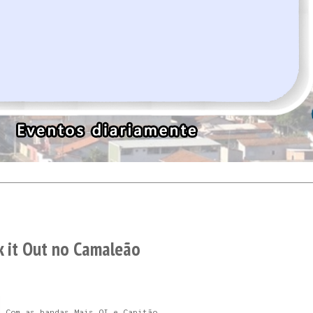
k it Out no Camaleão
Com as bandas Mais QI e Capitão