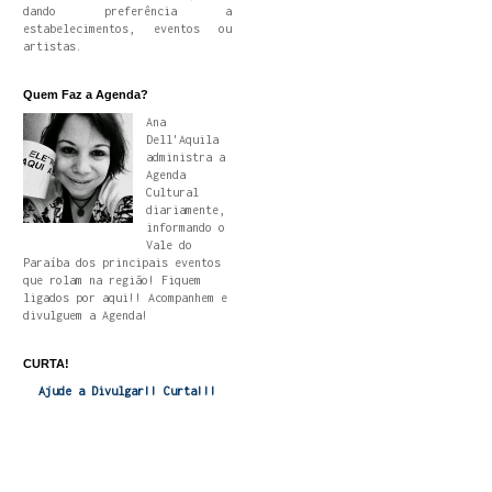
dando preferência a
estabelecimentos, eventos ou
artistas.
Quem Faz a Agenda?
Ana
Dell'Aquila
administra a
Agenda
Cultural
diariamente,
informando o
Vale do
Paraíba dos principais eventos
que rolam na região! Fiquem
ligados por aqui!! Acompanhem e
divulguem a Agenda!
CURTA!
Ajude a Divulgar!! Curta!!!