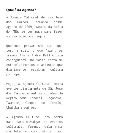
Qual é da Agenda?
A Agenda Cultural de São José
dos Campos, atuando desde
Agosto de 2009, nasceu da idéia
do "Não se tem nada para fazer
em São José dos Campos".
Querendo provar sim que aqui
tem, e muito o que fazer, os
irmãos Ana e André Dell'Aquila
conseguiram uma vasta carta de
estabelecimentos e artistas que
diariamente espalham cultura
por aqui.
Hoje, a Agenda Cultural posta
eventos diariamente de São José
dos Campos e outras cidades da
Região como Jacareí, Caçapava,
Taubaté, Campos do Jordão,
Ubatuba e outros.
A Agenda Cultural não cobra
nada para divulgar os eventos
culturais, fazendo dela mais
completa e democrática, não