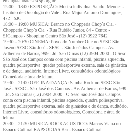
email@taubate.sescsp.org.br
15:00 – 18:00 EXPOSIÇÃO: Mostra individual Sandra Mendes -
Instituto de Oncologia do Vale - Rua Major Antonio Domingues,
472 - SJC
18:00 – 19:00 MUSICA: Branco no Chopperia Chop´s Cia. -
Chopperia Chop´s Cia. - Rua Rubião Junior, 84 - Centro -
SJCampos - Shopping Centro São José - (12) 3922 7642
19:30 – 20:30 CINEMA: Povoado Number One no SESC São
Joséno SESC São José - SESC - São José dos Campos - Av.
Adhemar de Barros, 999 - Jd. São Dimas (12) 3904-2000 - O Sesc
São José dos Campos conta com piscina infantil, piscina aquecida,
quadra poliesportiva, quadra poliesportiva externa, sala de ginástica
e de dança, auditório, Internet Livre, consultórios odontológicos,
Comedoria e área de leitura.
19:30 – 21:00 OFICINA:DANÇA: Samba Rock no SESC São
José - SESC - São José dos Campos - Av. Adhemar de Barros, 999
- Jd. São Dimas (12) 3904-2000 - O Sesc São José dos Campos
conta com piscina infantil, piscina aquecida, quadra poliesportiva,
quadra poliesportiva externa, sala de ginástica e de dança, auditório,
Internet Livre, consultórios odontológicos, Comedoria e área de
leitura.
20:30 – 21:30 MUSICA:ROCKACUSTICO: Marcos Viana no
Espaço Cultural RAPSÓDIAS Bar - Espaço Cultural