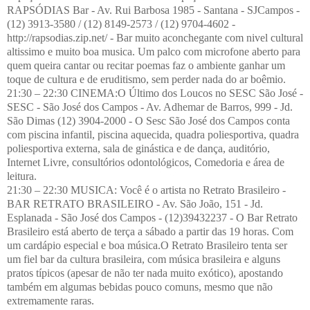
RAPSÓDIAS Bar - Av. Rui Barbosa 1985 - Santana - SJCampos -
(12) 3913-3580 / (12) 8149-2573 / (12) 9704-4602 -
http://rapsodias.zip.net/ - Bar muito aconchegante com nivel cultural
altissimo e muito boa musica. Um palco com microfone aberto para
quem queira cantar ou recitar poemas faz o ambiente ganhar um
toque de cultura e de eruditismo, sem perder nada do ar boêmio.
21:30 – 22:30 CINEMA:O Último dos Loucos no SESC São José -
SESC - São José dos Campos - Av. Adhemar de Barros, 999 - Jd.
São Dimas (12) 3904-2000 - O Sesc São José dos Campos conta
com piscina infantil, piscina aquecida, quadra poliesportiva, quadra
poliesportiva externa, sala de ginástica e de dança, auditório,
Internet Livre, consultórios odontológicos, Comedoria e área de
leitura.
21:30 – 22:30 MUSICA: Você é o artista no Retrato Brasileiro -
BAR RETRATO BRASILEIRO - Av. São João, 151 - Jd.
Esplanada - São José dos Campos - (12)39432237 - O Bar Retrato
Brasileiro está aberto de terça a sábado a partir das 19 horas. Com
um cardápio especial e boa música.O Retrato Brasileiro tenta ser
um fiel bar da cultura brasileira, com música brasileira e alguns
pratos típicos (apesar de não ter nada muito exótico), apostando
também em algumas bebidas pouco comuns, mesmo que não
extremamente raras.