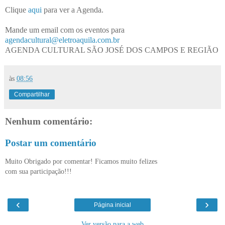
Clique
aqui
para ver a Agenda.
Mande um email com os eventos para
agendacultural@eletroaquila.com.br
AGENDA CULTURAL SÃO JOSÉ DOS CAMPOS E REGIÃO
às
08:56
Compartilhar
Nenhum comentário:
Postar um comentário
Muito Obrigado por comentar! Ficamos muito felizes
com sua participação!!!
‹
›
Página inicial
Ver versão para a web