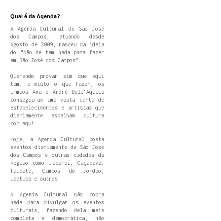
Qual é da Agenda?
A Agenda Cultural de São José
dos Campos, atuando desde
Agosto de 2009, nasceu da idéia
do "Não se tem nada para fazer
em São José dos Campos".
Querendo provar sim que aqui
tem, e muito o que fazer, os
irmãos Ana e André Dell'Aquila
conseguiram uma vasta carta de
estabelecimentos e artistas que
diariamente espalham cultura
por aqui.
Hoje, a Agenda Cultural posta
eventos diariamente de São José
dos Campos e outras cidades da
Região como Jacareí, Caçapava,
Taubaté, Campos do Jordão,
Ubatuba e outros.
A Agenda Cultural não cobra
nada para divulgar os eventos
culturais, fazendo dela mais
completa e democrática, não