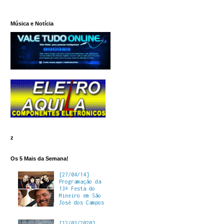
Música e Notícia
z
Os 5 Mais da Semana!
[27/04/14]
Programação da
13ª Festa do
Mineiro em São
José dos Campos
[12/03/2020]