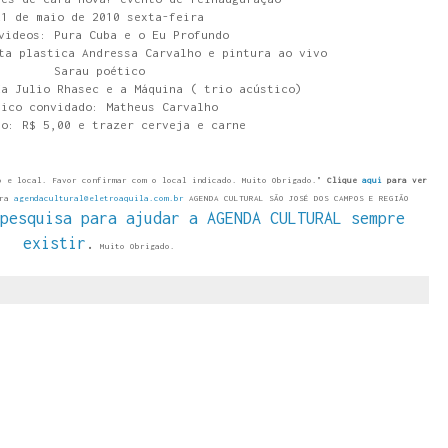
21 de maio de 2010 sexta-feira
videos: Pura Cuba e o Eu Profundo
ta plastica Andressa Carvalho e pintura ao vivo
Sarau poético
da Julio Rhasec e a Máquina ( trio acústico)
sico convidado: Matheus Carvalho
so: R$ 5,00 e trazer cerveja e carne
o e local. Favor confirmar com o local indicado. Muito Obrigado."
Clique
aqui
para ver
ara
agendacultural@eletroaquila.com.br
AGENDA CULTURAL SÃO JOSÉ DOS CAMPOS E REGIÃO
pesquisa para ajudar a AGENDA CULTURAL sempre
existir
.
Muito Obrigado.