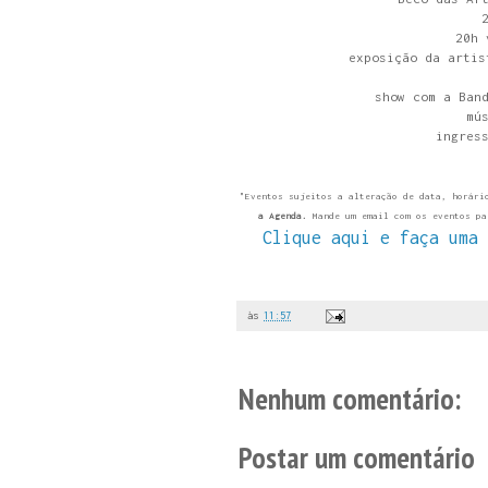
20h 
exposição da artis
show com a Ban
mú
ingres
"Eventos sujeitos a alteração de data, horári
a Agenda.
Mande um email com os eventos p
Clique aqui e faça uma 
às
11:57
Nenhum comentário:
Postar um comentário