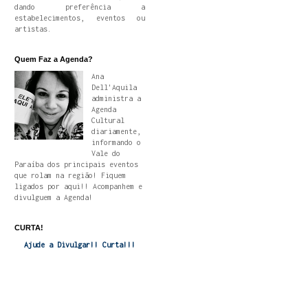
dando preferência a
estabelecimentos, eventos ou
artistas.
Quem Faz a Agenda?
Ana
Dell'Aquila
administra a
Agenda
Cultural
diariamente,
informando o
Vale do
Paraíba dos principais eventos
que rolam na região! Fiquem
ligados por aqui!! Acompanhem e
divulguem a Agenda!
CURTA!
Ajude a Divulgar!! Curta!!!