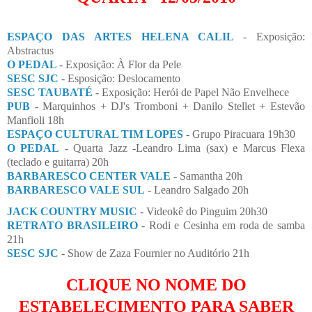
ESPAÇO DAS ARTES HELENA CALIL
- Exposição:
Abstractus
O PEDAL
- Exposição: À Flor da Pele
SESC SJC
- Esposição: Deslocamento
SESC TAUBATÉ
- Exposição: Herói de Papel Não Envelhece
PUB
- Marquinhos + DJ's Tromboni + Danilo Stellet + Estevão
Manfioli 18h
ESPAÇO CULTURAL TIM LOPES
- Grupo Piracuara 19h30
O PEDAL
- Quarta Jazz -Leandro Lima (sax) e Marcus Flexa
(teclado e guitarra) 20h
BARBARESCO CENTER VALE
- Samantha 20h
BARBARESCO VALE SUL
- Leandro Salgado 20h
JACK COUNTRY MUSIC
- Videokê do Pinguim 20h30
RETRATO BRASILEIRO
- Rodi e Cesinha em roda de samba
21h
SESC SJC
- Show de Zaza Fournier no Auditório 21h
CLIQUE NO NOME DO
ESTABELECIMENTO PARA SABER