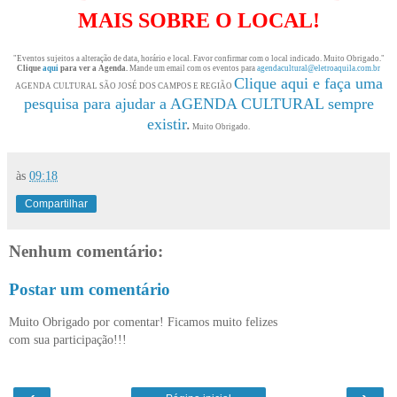
MAIS SOBRE O LOCAL!
"Eventos sujeitos a alteração de data, horário e local. Favor confirmar com o local indicado. Muito Obrigado."
Clique
aqui
para ver a Agenda.
Mande um email com os eventos para
agendacultural@eletroaquila.com.br
Clique aqui e faça uma
AGENDA CULTURAL SÃO JOSÉ DOS CAMPOS E REGIÃO
pesquisa para ajudar a AGENDA CULTURAL sempre
existir
.
Muito Obrigado.
às
09:18
Compartilhar
Nenhum comentário:
Postar um comentário
Muito Obrigado por comentar! Ficamos muito felizes
com sua participação!!!