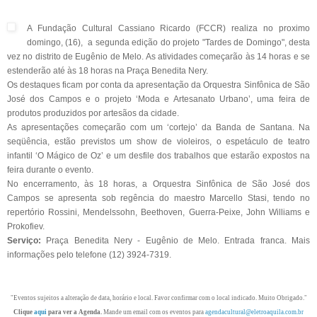
A Fundação Cultural Cassiano Ricardo (FCCR) realiza no proximo
domingo, (16), a segunda edição do projeto "Tardes de Domingo", desta
vez no distrito de Eugênio de Melo. As atividades começarão às 14 horas e se
estenderão até às 18 horas na Praça Benedita Nery.
Os destaques ficam por conta da apresentação da Orquestra Sinfônica de São
José dos Campos e o projeto ‘Moda e Artesanato Urbano’, uma feira de
produtos produzidos por artesãos da cidade.
As apresentações começarão com um ‘cortejo’ da Banda de Santana. Na
seqüência, estão previstos um show de violeiros, o espetáculo de teatro
infantil ‘O Mágico de Oz’ e um desfile dos trabalhos que estarão expostos na
feira durante o evento.
No encerramento, às 18 horas, a Orquestra Sinfônica de São José dos
Campos se apresenta sob regência do maestro Marcello Stasi, tendo no
repertório Rossini, Mendelssohn, Beethoven, Guerra-Peixe, John Williams e
Prokofiev.
Serviço:
Praça Benedita Nery - Eugênio de Melo. Entrada franca. Mais
informações pelo telefone (12) 3924-7319.
"Eventos sujeitos a alteração de data, horário e local. Favor confirmar com o local indicado. Muito Obrigado."
Clique
aqui
para ver a Agenda.
Mande um email com os eventos para
agendacultural@eletroaquila.com.br