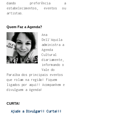
dando preferência a
estabelecimentos, eventos ou
artistas.
Quem Faz a Agenda?
Ana
Dell'Aquila
administra a
Agenda
Cultural
diariamente,
informando o
Vale do
Paraíba dos principais eventos
que rolam na região! Fiquem
ligados por aqui!! Acompanhem e
divulguem a Agenda!
CURTA!
Ajude a Divulgar!! Curta!!!