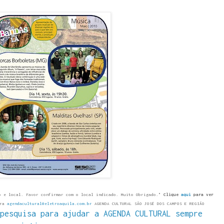
o e local. Favor confirmar com o local indicado. Muito Obrigado."
Clique
aqui
para ver
ara
agendacultural@eletroaquila.com.br
AGENDA CULTURAL SÃO JOSÉ DOS CAMPOS E REGIÃO
pesquisa para ajudar a AGENDA CULTURAL sempre