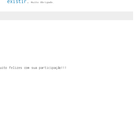
existir
.
Muito Obrigado.
uito felizes com sua participação!!!