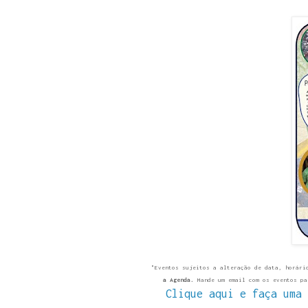
"Eventos sujeitos a alteração de data, horári
a Agenda.
Mande um email com os eventos p
Clique aqui e faça uma 