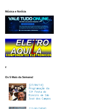
Música e Notícia
z
Os 5 Mais da Semana!
[27/04/14]
Programação da
13ª Festa do
Mineiro em São
José dos Campos
[12/03/2020]