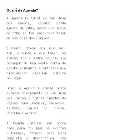
Qual é da Agenda?
A Agenda Cultural de São José
dos Campos, atuando desde
Agosto de 2009, nasceu da idéia
do "Não se tem nada para fazer
em São José dos Campos".
Querendo provar sim que aqui
tem, e muito o que fazer, os
irmãos Ana e André Dell'Aquila
conseguiram uma vasta carta de
estabelecimentos e artistas que
diariamente espalham cultura
por aqui.
Hoje, a Agenda Cultural posta
eventos diariamente de São José
dos Campos e outras cidades da
Região como Jacareí, Caçapava,
Taubaté, Campos do Jordão,
Ubatuba e outros.
A Agenda Cultural não cobra
nada para divulgar os eventos
culturais, fazendo dela mais
completa e democrática, não