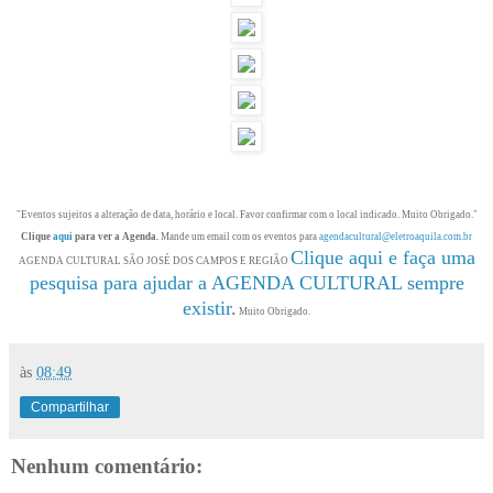
"Eventos sujeitos a alteração de data, horário e local. Favor confirmar com o local indicado. Muito Obrigado."
Clique
aqui
para ver a Agenda.
Mande um email com os eventos para
agendacultural@eletroaquila.com.br
Clique aqui e faça uma
AGENDA CULTURAL SÃO JOSÉ DOS CAMPOS E REGIÃO
pesquisa para ajudar a AGENDA CULTURAL sempre
existir
.
Muito Obrigado.
às
08:49
Compartilhar
Nenhum comentário: