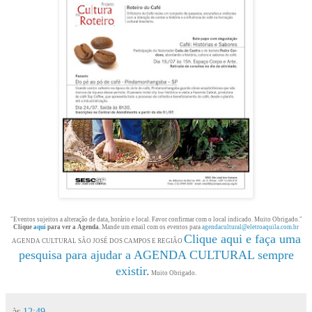
"Eventos sujeitos a alteração de data, horário e local. Favor confirmar com o local indicado. Muito Obrigado."
Clique
aqui
para ver a Agenda.
Mande um email com os eventos para
agendacultural@eletroaquila.com.br
Clique aqui e faça uma
AGENDA CULTURAL SÃO JOSÉ DOS CAMPOS E REGIÃO
pesquisa para ajudar a AGENDA CULTURAL sempre
existir
.
Muito Obrigado.
às
12:49