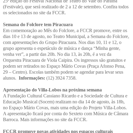
25ª edição do Festival Nacional de Teatro do Vale do Paraíba
(Festivale), que será realizado de 2 a 12 de setembro. Confira todos
os selecionados no site da FCCR.
Semana do Folclore tem Piracuara
Em comemoração ao Mês do Folclore, a FCCR promove, entre os
dias 10 e 13 de agosto, no Teatro Municipal, a Semana do Folclore,
com apresentações do Grupo Piracuara. Nos dias 10, 11 e 12, o
grupo apresenta o espetáculo de música e dança “Minha gente,
venha ver”, a partir das 20h. No dia 13, às 20h, é a vez da
Orquestra Piracuara de Viola Caipira. Os ingressos são gratuitos e
podem ser retirados no Espaço Mário Covas (Praça Afonso Pena,
29 – Centro). Escolas também podem se agendar para levar seus
alunos.
Informações:
(12) 3924 7358.
Apresentação do Villa-Lobos na próxima semana
A Fundação Cultural Cassiano Ricardo e a Sociedade de Cultura e
Educação Musical (Socem) realizam no dia 14 de agosto, às 18h,
no Espaço Mário Covas, mais uma edição do Projeto Villa-Lobos.
A apresentação ficará por conta do Sexteto com Música de Câmara
Barroca. Mais informações no site da FCCR.
FCCR promove novas atividades nos espaços culturais