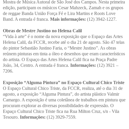
Mostra de Música Autoral de São José dos Campos. Nesta primeira
edição, participam os músicos Cesar Mahzeck, Zamah e os grupos
de reggae Banda União Força Fé e Lira Martins e Roots Love
Band. A entrada é franca.
Mais informações:
(12) 3942-1227.
Obras de Mestre Justino no Helena Calil
“Vida à arte” é o nome da nova exposição que o Espaço das Artes
Helena Calil, da FCCR, recebe até o dia 21 de agosto. São 47 telas
do pintor Sebastião Justino Faria, o “Mestre Justino”. As obras
reúnem pinturas em tinta a óleo e desenhos que eram característicos
do artista. O Espaço das Artes Helena Calil fica na Praça Padre
João, 34, Centro. A entrada é franca.
Informações:
(12) 3921 –
7206.
Exposição “Alguma Pintura” no Espaço Cultural Chico Triste
O Espaço Cultural Chico Triste, da FCCR, realiza, até o dia 31 de
agosto, a exposição “Alguma Pintura”, do artista plástico Valmir
Camargo. A exposição é uma coletânea de trabalhos em pintura que
procuram explorar as diversas possibilidades de expressão. O
Espaço Cultural Chico Triste fica na Rua Milton Cruz, s/n - Vila
Tesouro.
Informações:
(12) 3929-7559.