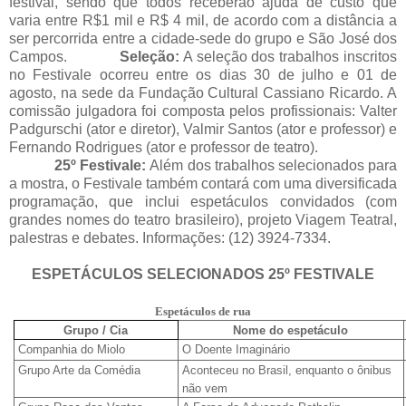
festival, sendo que todos receberão ajuda de custo que
varia entre R$1 mil e R$ 4 mil, de acordo com a distância a
ser percorrida entre a cidade-sede do grupo e São José dos
Campos.
Seleção:
A seleção dos trabalhos inscritos
no Festivale ocorreu entre os dias 30 de julho e 01 de
agosto, na sede da Fundação Cultural Cassiano Ricardo. A
comissão julgadora foi composta pelos profissionais: Valter
Padgurschi (ator e diretor), Valmir Santos (ator e professor) e
Fernando Rodrigues (ator e professor de teatro).
25º Festivale:
Além dos trabalhos selecionados para
a mostra, o Festivale também contará com uma diversificada
programação, que inclui espetáculos convidados (com
grandes nomes do teatro brasileiro), projeto Viagem Teatral,
palestras e debates. Informações: (12) 3924-7334.
ESPETÁCULOS SELECIONADOS 25º FESTIVALE
Espetáculos de rua
Grupo / Cia
Nome do espetáculo
Companhia do Miolo
O Doente Imaginário
Grupo Arte da Comédia
Aconteceu no Brasil, enquanto o ônibus
não vem