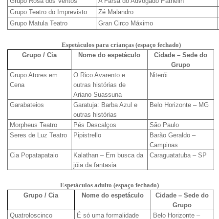
Grupo Rosa dos Ventos
A Farsa do Advogado Pathelin
Grupo Teatro do Imprevisto
Zé Malandro
Grupo Matula Teatro
Gran Circo Máximo
Espetáculos para crianças (espaço fechado)
Grupo / Cia
Nome do espetáculo
Cidade – Sede do
Grupo
Grupo Atores em
O Rico Avarento e
Niterói
Cena
outras histórias de
Ariano Suassuna
Garabateios
Garatuja: Barba Azul e
Belo Horizonte – MG
outras histórias
Morpheus Teatro
Pés Descalços
São Paulo
Seres de Luz Teatro
Pipistrello
Barão Geraldo –
Campinas
Cia Popatapataio
Kalathan – Em busca da
Caraguatatuba – SP
jóia da fantasia
Espetáculos adulto (espaço fechado)
Grupo / Cia
Nome do espetáculo
Cidade – Sede do
Grupo
Quatroloscinco
É só uma formalidade
Belo Horizonte –