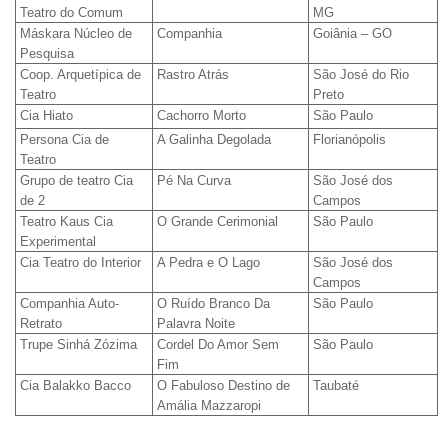
Teatro do Comum
MG
Máskara Núcleo de
Companhia
Goiânia – GO
Pesquisa
Coop. Arquetípica de
Rastro Atrás
São José do Rio
Teatro
Preto
Cia Hiato
Cachorro Morto
São Paulo
Persona Cia de
A Galinha Degolada
Florianópolis
Teatro
Grupo de teatro Cia
Pé Na Curva
São José dos
de 2
Campos
Teatro Kaus Cia
O Grande Cerimonial
São Paulo
Experimental
Cia Teatro do Interior
A Pedra e O Lago
São José dos
Campos
Companhia Auto-
O Ruído Branco Da
São Paulo
Retrato
Palavra Noite
Trupe Sinhá Zózima
Cordel Do Amor Sem
São Paulo
Fim
Cia Balakko Bacco
O Fabuloso Destino de
Taubaté
Amália Mazzaropi