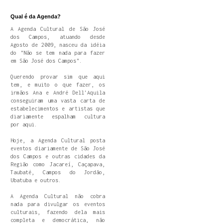
Qual é da Agenda?
A Agenda Cultural de São José
dos Campos, atuando desde
Agosto de 2009, nasceu da idéia
do "Não se tem nada para fazer
em São José dos Campos".
Querendo provar sim que aqui
tem, e muito o que fazer, os
irmãos Ana e André Dell'Aquila
conseguiram uma vasta carta de
estabelecimentos e artistas que
diariamente espalham cultura
por aqui.
Hoje, a Agenda Cultural posta
eventos diariamente de São José
dos Campos e outras cidades da
Região como Jacareí, Caçapava,
Taubaté, Campos do Jordão,
Ubatuba e outros.
A Agenda Cultural não cobra
nada para divulgar os eventos
culturais, fazendo dela mais
completa e democrática, não