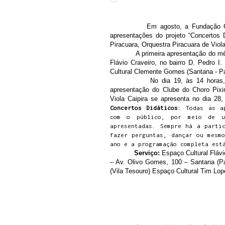
Em agosto, a Fundação Cultural
apresentações do projeto “Concertos D
Piracuara, Orquestra Piracuara de Viol
A primeira apresentação do mês ser
Flávio Craveiro, no bairro D. Pedro 
Cultural Clemente Gomes (Santana - Pa
No dia 19, às 14 horas, será a 
apresentação do Clube do Choro Pixi
Viola Caipira se apresenta no dia 28
Concertos Didáticos:
Todas as a
com o público, por meio de u
apresentadas. Sempre há a parti
fazer perguntas, dançar ou mesm
ano e a programação completa est
Serviço:
Espaço Cultural Flávi
– Av. Olivo Gomes, 100 – Santana (Par
(Vila Tesouro) Espaço Cultural Tim Lop