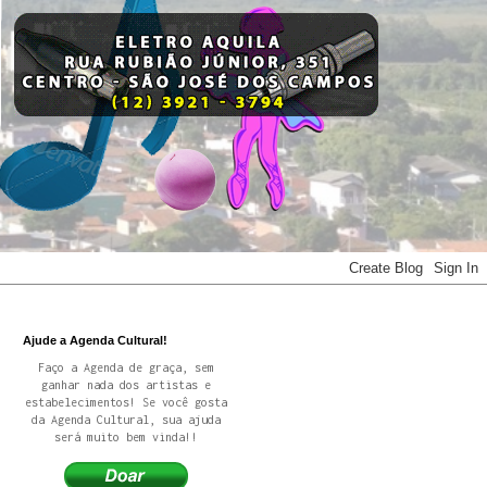
Ajude a Agenda Cultural!
Faço a Agenda de graça, sem
ganhar nada dos artistas e
estabelecimentos! Se você gosta
da Agenda Cultural, sua ajuda
será muito bem vinda!!