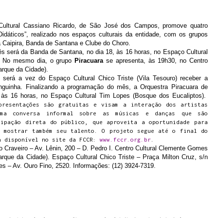
 Cassiano Ricardo, de São José dos Campos, promove quatro
idáticos”, realizado nos espaços culturais da entidade, com os grupos
a Caipira, Banda de Santana e Clube do Choro.
á da Banda de Santana, no dia 18, às 16 horas, no Espaço Cultural
I. No mesmo dia, o grupo
Piracuara
se apresenta, às 19h30, no Centro
rque da Cidade).
vez do Espaço Cultural Chico Triste (Vila Tesouro) receber a
nguinha. Finalizando a programação do mês, a Orquestra Piracuara de
, às 16 horas, no Espaço Cultural Tim Lopes (Bosque dos Eucaliptos).
presentações são gratuitas e visam a interação dos artistas
ma conversa informal sobre as músicas e danças que são
cipação direta do público, que aproveita a oportunidade para
o mostrar também seu talento. O projeto segue até o final do
á disponível no site da FCCR:
www.fccr.org.br
.
o Craveiro – Av. Lênin, 200 – D. Pedro I. Centro Cultural Clemente Gomes
que da Cidade). Espaço Cultural Chico Triste – Praça Milton Cruz, s/n
es – Av. Ouro Fino, 2520. Informações: (12) 3924-7319.