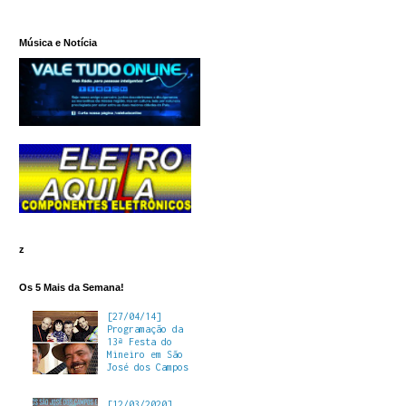
Música e Notícia
z
Os 5 Mais da Semana!
[27/04/14]
Programação da
13ª Festa do
Mineiro em São
José dos Campos
[12/03/2020]