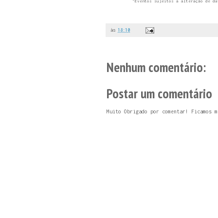
"Eventos sujeitos a alteração de da
às
18:10
Nenhum comentário:
Postar um comentário
Muito Obrigado por comentar! Ficamos m