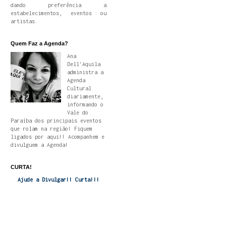
dando preferência a
estabelecimentos, eventos ou
artistas.
Quem Faz a Agenda?
Ana
Dell'Aquila
administra a
Agenda
Cultural
diariamente,
informando o
Vale do
Paraíba dos principais eventos
que rolam na região! Fiquem
ligados por aqui!! Acompanhem e
divulguem a Agenda!
CURTA!
Ajude a Divulgar!! Curta!!!