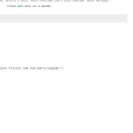
ta, horário e local. Favor confirmar com o local indicado. Muito Obrigado."
Clique
aqui
para ver a Agenda.
uito felizes com sua participação!!!