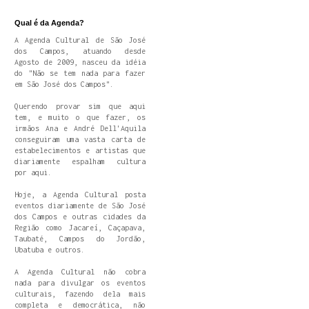
Qual é da Agenda?
A Agenda Cultural de São José
dos Campos, atuando desde
Agosto de 2009, nasceu da idéia
do "Não se tem nada para fazer
em São José dos Campos".
Querendo provar sim que aqui
tem, e muito o que fazer, os
irmãos Ana e André Dell'Aquila
conseguiram uma vasta carta de
estabelecimentos e artistas que
diariamente espalham cultura
por aqui.
Hoje, a Agenda Cultural posta
eventos diariamente de São José
dos Campos e outras cidades da
Região como Jacareí, Caçapava,
Taubaté, Campos do Jordão,
Ubatuba e outros.
A Agenda Cultural não cobra
nada para divulgar os eventos
culturais, fazendo dela mais
completa e democrática, não