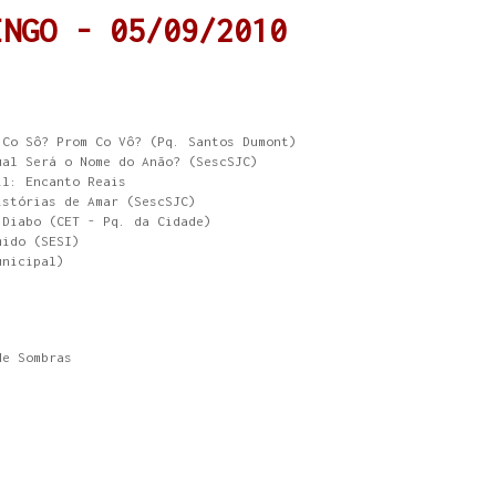
INGO - 05/09/2010
 Co Sô? Prom Co Vô? (Pq. Santos Dumont)
ual Será o Nome do Anão? (SescSJC)
il: Encanto Reais
istórias de Amar (SescSJC)
 Diabo (CET - Pq. da Cidade)
mido (SESI)
unicipal)
de Sombras
o