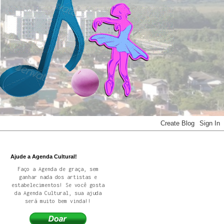
Ajude a Agenda Cultural!
Faço a Agenda de graça, sem
ganhar nada dos artistas e
estabelecimentos! Se você gosta
da Agenda Cultural, sua ajuda
será muito bem vinda!!