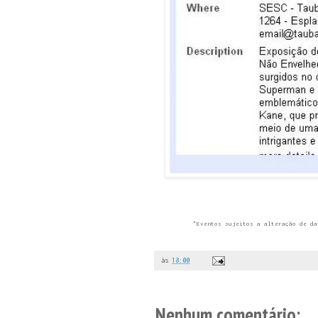
"Eventos sujeitos a alteração de da
às
18:00
Nenhum comentário: