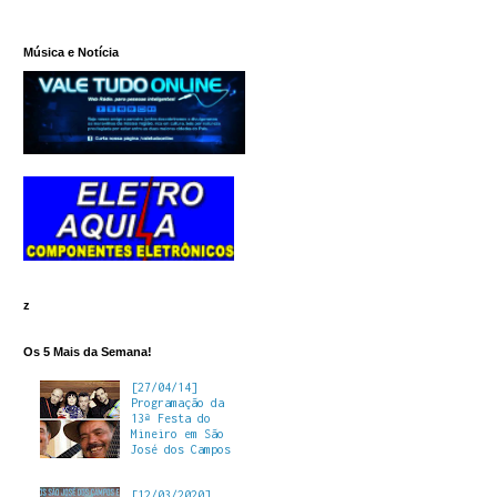
Música e Notícia
z
Os 5 Mais da Semana!
[27/04/14]
Programação da
13ª Festa do
Mineiro em São
José dos Campos
[12/03/2020]