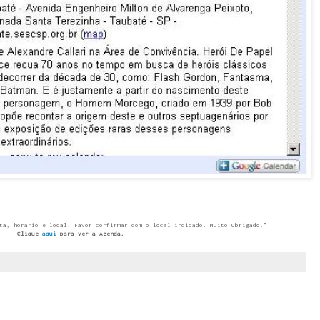
ta, horário e local. Favor confirmar com o local indicado. Muito Obrigado."
Clique
aqui
para ver a Agenda.