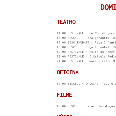
DOM
TEATRO
11:00 FESTIVALE - Om Co Tô? Quem
15:00 SESCSJC - Peça Infantil: Q
16:00 SESC TAUBATÉ - Peça Infant
16:00 SESCSJC - Peça Infantil: H
19:00 FESTIVALE - Folia do Homem
19:00 FESTIVALE - O Crápula Redi
21:00 FESTIVALE - Nara (Teatro M
OFICINA
14:00 SESCSJC - Oficina: Teatro 
FILME
18:00 SESCSJC - Filme: Insolaçã