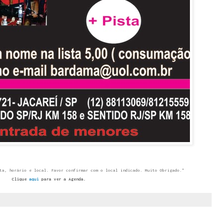
ta, horário e local. Favor confirmar com o local indicado. Muito Obrigado."
Clique
aqui
para ver a Agenda.