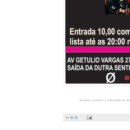
"Eventos sujeitos a alteração de da
às
08:50