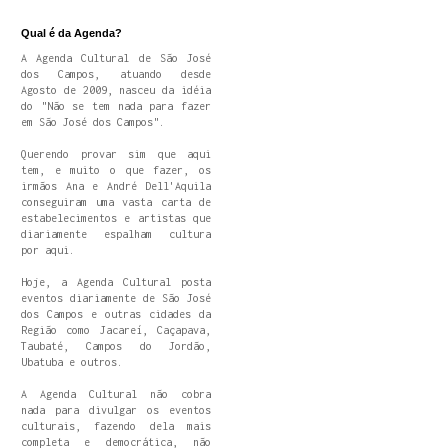
Qual é da Agenda?
A Agenda Cultural de São José
dos Campos, atuando desde
Agosto de 2009, nasceu da idéia
do "Não se tem nada para fazer
em São José dos Campos".
Querendo provar sim que aqui
tem, e muito o que fazer, os
irmãos Ana e André Dell'Aquila
conseguiram uma vasta carta de
estabelecimentos e artistas que
diariamente espalham cultura
por aqui.
Hoje, a Agenda Cultural posta
eventos diariamente de São José
dos Campos e outras cidades da
Região como Jacareí, Caçapava,
Taubaté, Campos do Jordão,
Ubatuba e outros.
A Agenda Cultural não cobra
nada para divulgar os eventos
culturais, fazendo dela mais
completa e democrática, não