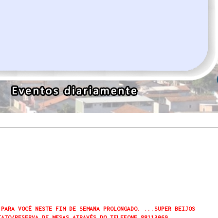
 PARA VOCÊ NESTE FIM DE SEMANA PROLONGADO. ...SUPER BEIJOS
TATO/RESERVA DE MESAS ATRAVÉS DO TELEFONE 88113069