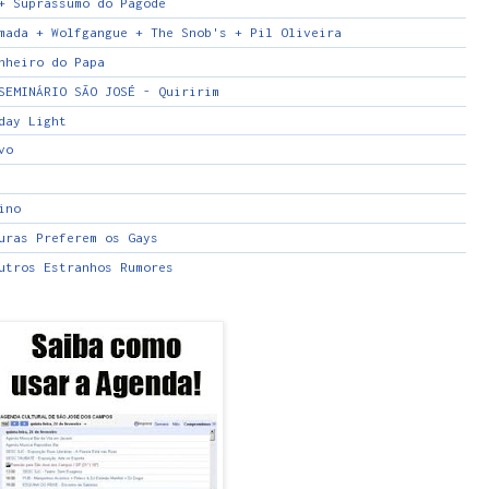
+ Suprassumo do Pagode
mada + Wolfgangue + The Snob's + Pil Oliveira
nheiro do Papa
SEMINÁRIO SÃO JOSÉ - Quiririm
day Light
vo
ino
uras Preferem os Gays
utros Estranhos Rumores