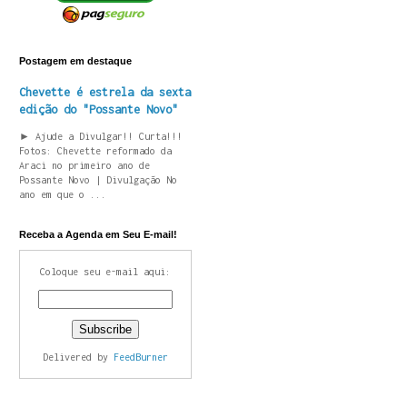
Postagem em destaque
Chevette é estrela da sexta
edição do "Possante Novo"
► Ajude a Divulgar!! Curta!!!
Fotos: Chevette reformado da
Araci no primeiro ano de
Possante Novo | Divulgação No
ano em que o ...
Receba a Agenda em Seu E-mail!
Coloque seu e-mail aqui:
onia, Campo dos Alemães, Satélite, Colonial, Novo Horizonte, Cam
Delivered by
FeedBurner