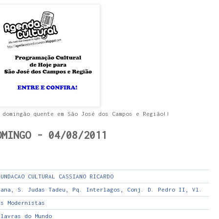
 domingão quente em São José dos Campos e Região!!
OMINGO - 04/08/2011
FUNDACAO CULTURAL CASSIANO RICARDO
tana, S. Judas Tadeu, Pq. Interlagos, Conj. D. Pedro II, Vl. Let
es Modernistas
alavras do Mundo