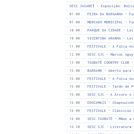
SESI JACAREÍ - Exposição: Bolí
07:00
FEIRA DA BARGANHA - Fu
07:00
MERCADO MUNICIPAL - Fu
10:00
PARQUE DA CIDADE - Lei
10:00
VICENTINA ARANHA - Lei
11:00
FESTIVALE - A Folia no
12:00
SESC SJC - Marcos Aguy
13:00
TAUBATÉ COUNTRY CLUB -
15:00
BARDAMÁ - Aberto para 
15:00
FESTIVALE - A Folia no
15:00
FESTIVALE - Tarde de P
15:00
SESC SJC - A Árvore e 
16:00
EDUCAMAIS - Chapeuzinh
16:00
FESTIVALE - Clássicos 
16:00
SESC TAUBATÉ - Mãos a 
16:30
SESC SJC - Literatura: