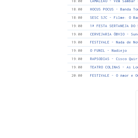
18:00
CAMALEÃO - Vem Sambar 
18:00
HOCUS POCUS - Banda To
18:00
SESC SJC - Filme: O Ba
19:00
1ª FESTA SERTANEJA DO 
19:00
CERVEJARIA ÓBVIO - Sun
19:00
FESTIVALE - Nada de No
19:00
O FUNIL - Nadiejo
19:00
RAPSODIAS - Cisco Quir
19:00
TEATRO COLINAS - As Lo
20:00
FESTIVALE - O Amor e O