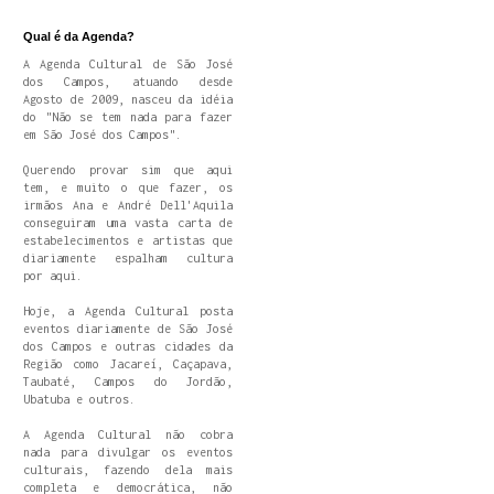
Qual é da Agenda?
A Agenda Cultural de São José
dos Campos, atuando desde
Agosto de 2009, nasceu da idéia
do "Não se tem nada para fazer
em São José dos Campos".
Querendo provar sim que aqui
tem, e muito o que fazer, os
irmãos Ana e André Dell'Aquila
conseguiram uma vasta carta de
estabelecimentos e artistas que
diariamente espalham cultura
por aqui.
Hoje, a Agenda Cultural posta
eventos diariamente de São José
dos Campos e outras cidades da
Região como Jacareí, Caçapava,
Taubaté, Campos do Jordão,
Ubatuba e outros.
A Agenda Cultural não cobra
nada para divulgar os eventos
culturais, fazendo dela mais
completa e democrática, não