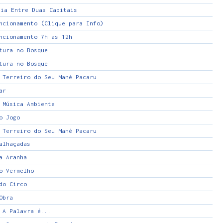
via Entre Duas Capitais
ncionamento (Clique para Info)
ncionamento 7h as 12h
tura no Bosque
tura no Bosque
 Terreiro do Seu Mané Pacaru
ar
 Música Ambiente
o Jogo
 Terreiro do Seu Mané Pacaru
alhaçadas
a Aranha
o Vermelho
do Circo
Obra
 A Palavra é...