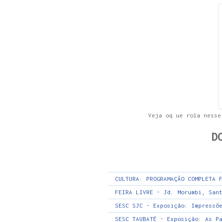
Veja oq ue rola nesse
D
CULTURA: PROGRAMAÇÃO COMPLETA 
FEIRA LIVRE - Jd. Morumbi, San
SESC SJC - Exposição: Impressõ
SESC TAUBATÉ - Exposição: As P