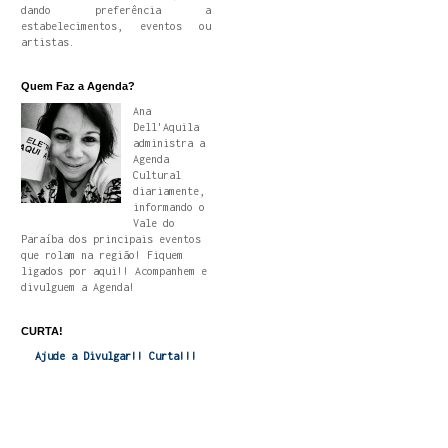
dando preferência a
estabelecimentos, eventos ou
artistas.
Quem Faz a Agenda?
Ana
Dell'Aquila
administra a
Agenda
Cultural
diariamente,
informando o
Vale do
Paraíba dos principais eventos
que rolam na região! Fiquem
ligados por aqui!! Acompanhem e
divulguem a Agenda!
CURTA!
Ajude a Divulgar!! Curta!!!