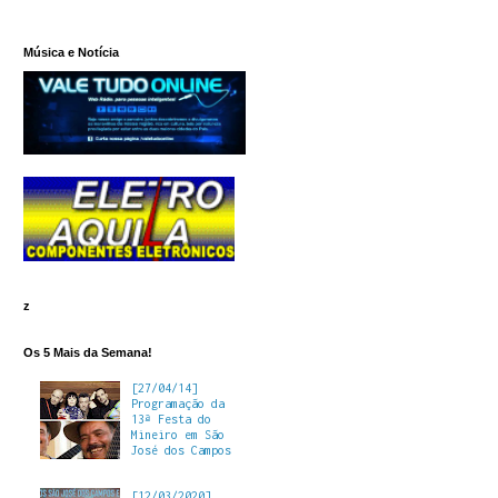
Música e Notícia
z
Os 5 Mais da Semana!
[27/04/14]
Programação da
13ª Festa do
Mineiro em São
José dos Campos
[12/03/2020]