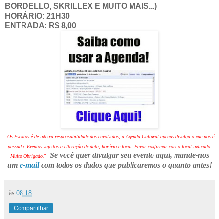
BORDELLO, SKRILLEX E MUITO MAIS...)
HORÁRIO: 21H30
ENTRADA: R$ 8,00
"Os Eventos é de inteira responsabilidade dos envolvidos, a Agenda Cultural apenas divulga o que nos é
passado. Eventos sujeitos a alteração de data, horário e local. Favor confirmar com o local indicado.
Se você quer divulgar seu evento aqui, mande-nos
Muito Obrigado."
um
e-mail
com todos os dados que publicaremos o quanto antes!
às
08:18
Compartilhar