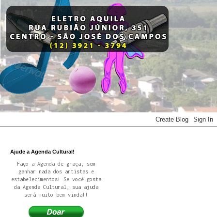
Ajude a Agenda Cultural!
Faço a Agenda de graça, sem
ganhar nada dos artistas e
estabelecimentos! Se você gosta
da Agenda Cultural, sua ajuda
será muito bem vinda!!