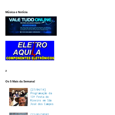
Música e Notícia
z
Os 5 Mais da Semana!
[27/04/14]
Programação da
13ª Festa do
Mineiro em São
José dos Campos
[12/03/2020]