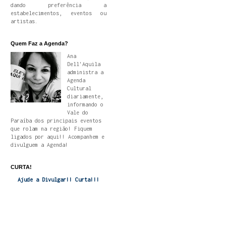
dando preferência a
estabelecimentos, eventos ou
artistas.
Quem Faz a Agenda?
Ana
Dell'Aquila
administra a
Agenda
Cultural
diariamente,
informando o
Vale do
Paraíba dos principais eventos
que rolam na região! Fiquem
ligados por aqui!! Acompanhem e
divulguem a Agenda!
CURTA!
Ajude a Divulgar!! Curta!!!