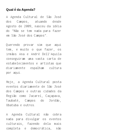
Qual é da Agenda?
A Agenda Cultural de São José
dos Campos, atuando desde
Agosto de 2009, nasceu da idéia
do "Não se tem nada para fazer
em São José dos Campos".
Querendo provar sim que aqui
tem, e muito o que fazer, os
irmãos Ana e André Dell'Aquila
conseguiram uma vasta carta de
estabelecimentos e artistas que
diariamente espalham cultura
por aqui.
Hoje, a Agenda Cultural posta
eventos diariamente de São José
dos Campos e outras cidades da
Região como Jacareí, Caçapava,
Taubaté, Campos do Jordão,
Ubatuba e outros.
A Agenda Cultural não cobra
nada para divulgar os eventos
culturais, fazendo dela mais
completa e democrática, não