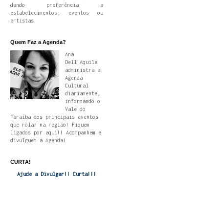
dando preferência a
estabelecimentos, eventos ou
artistas.
Quem Faz a Agenda?
Ana
Dell'Aquila
administra a
Agenda
Cultural
diariamente,
informando o
Vale do
Paraíba dos principais eventos
que rolam na região! Fiquem
ligados por aqui!! Acompanhem e
divulguem a Agenda!
CURTA!
Ajude a Divulgar!! Curta!!!