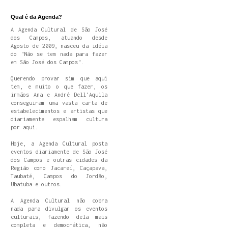
Qual é da Agenda?
A Agenda Cultural de São José
dos Campos, atuando desde
Agosto de 2009, nasceu da idéia
do "Não se tem nada para fazer
em São José dos Campos".
Querendo provar sim que aqui
tem, e muito o que fazer, os
irmãos Ana e André Dell'Aquila
conseguiram uma vasta carta de
estabelecimentos e artistas que
diariamente espalham cultura
por aqui.
Hoje, a Agenda Cultural posta
eventos diariamente de São José
dos Campos e outras cidades da
Região como Jacareí, Caçapava,
Taubaté, Campos do Jordão,
Ubatuba e outros.
A Agenda Cultural não cobra
nada para divulgar os eventos
culturais, fazendo dela mais
completa e democrática, não