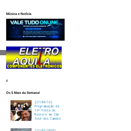
Música e Notícia
z
Os 5 Mais da Semana!
[27/04/14]
Programação da
13ª Festa do
Mineiro em São
José dos Campos
[12/03/2020]