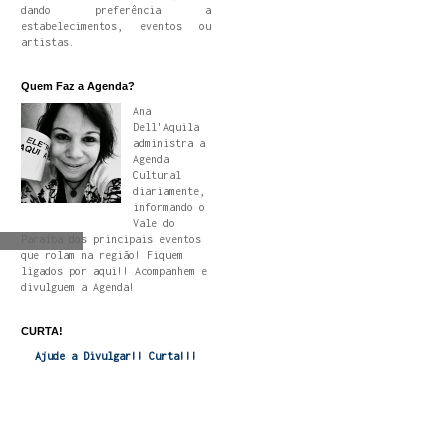
dando preferência a
estabelecimentos, eventos ou
artistas.
Quem Faz a Agenda?
Ana
Dell'Aquila
administra a
Agenda
Cultural
diariamente,
informando o
Vale do
Paraíba dos principais eventos
que rolam na região! Fiquem
ligados por aqui!! Acompanhem e
divulguem a Agenda!
CURTA!
Ajude a Divulgar!! Curta!!!