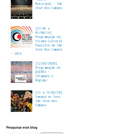
Municipal - São
José dos Campos
[31/05 e
01/06/14]
Programação da
Virada Cultural
Paulista em São
José dos Campos
- 2014
[12/03/2020]
Programação de
QUINTA -
SJCampos e
Região!
[12 a 15/03/20]
Semana no Sesc
São José dos
Campos
Pesquisar este blog