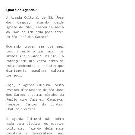
Qual é da Agenda?
A Agenda Cultural de São José
dos Campos, atuando desde
Agosto de 2009, nasceu da idéia
do "Não se tem nada para fazer
em São José dos Campos".
Querendo provar sim que aqui
tem, e muito o que fazer, os
irmãos Ana e André Dell'Aquila
conseguiram uma vasta carta de
estabelecimentos e artistas que
diariamente espalham cultura
por aqui.
Hoje, a Agenda Cultural posta
eventos diariamente de São José
dos Campos e outras cidades da
Região como Jacareí, Caçapava,
Taubaté, Campos do Jordão,
Ubatuba e outros.
A Agenda Cultural não cobra
nada para divulgar os eventos
culturais, fazendo dela mais
completa e democrática, não