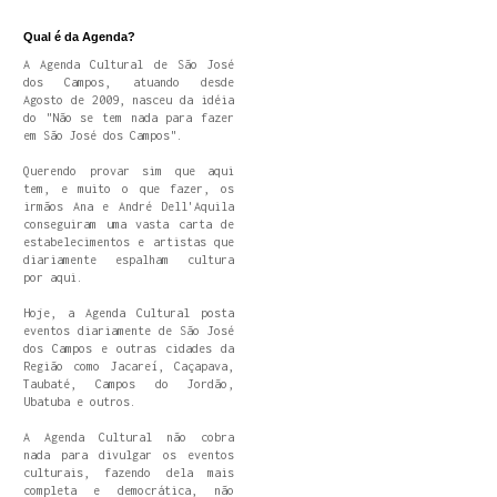
Qual é da Agenda?
A Agenda Cultural de São José
dos Campos, atuando desde
Agosto de 2009, nasceu da idéia
do "Não se tem nada para fazer
em São José dos Campos".
Querendo provar sim que aqui
tem, e muito o que fazer, os
irmãos Ana e André Dell'Aquila
conseguiram uma vasta carta de
estabelecimentos e artistas que
diariamente espalham cultura
por aqui.
Hoje, a Agenda Cultural posta
eventos diariamente de São José
dos Campos e outras cidades da
Região como Jacareí, Caçapava,
Taubaté, Campos do Jordão,
Ubatuba e outros.
A Agenda Cultural não cobra
nada para divulgar os eventos
culturais, fazendo dela mais
completa e democrática, não