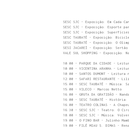
SESC SJC - Exposição: Em Cada Ca
SESC SJC - Exposição: Esporte pa
SESC SJC - Exposição: Superfície
SESC TAUBATÉ - Exposição: Bicicl
SESC TAUBATÉ - Exposição: O Olim
SESI JACAREÍ - Exposição: Sertão
VALE SUL SHOPPING - Exposição: N
10:00 - PARQUE DA CIDADE - Leitu
10:00 - VICENTINA ARANHA - Leitu
10:00 - SANTOS DUMONT - Leitura 
12:00 - SAFARI RESTAURANTE - Lil
15:00 - SESC TAUBATÉ - Música: S
15:00 - VILECO - Marcos Netto
16:00 - GRUTA DA GRATIDÃO - Nand
16:00 - SESC TAUBATÉ - História:
16:00 - TEATRO COLINAS - A Chape
16:30 - SESC SJC - Teatro: O Cir
18:00 - SESC SJC - Música: Volve
19:00 - O FINO BAR - Julinho Mam
19:00 - FILÉ MIAU S. DIMAS - Ren