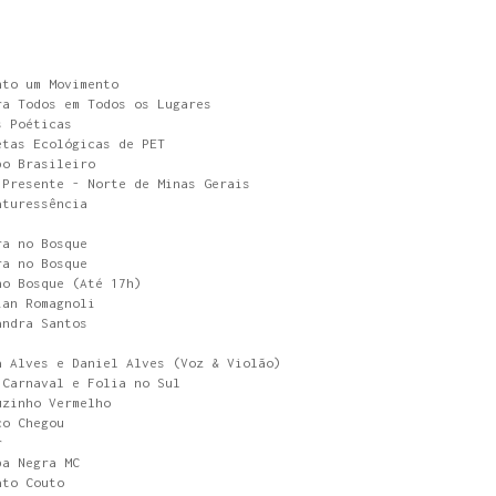
nto um Movimento
ra Todos em Todos os Lugares
s Poéticas
etas Ecológicas de PET
po Brasileiro
 Presente - Norte de Minas Gerais
aturessência
ra no Bosque
ra no Bosque
no Bosque (Até 17h)
ian Romagnoli
andra Santos
a Alves e Daniel Alves (Voz & Violão)
 Carnaval e Folia no Sul
uzinho Vermelho
co Chegou
r
ba Negra MC
ato Couto