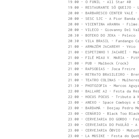
19:00 - O FUNIL - All Star 40
19:00 - RESTAURANTE SÓ QUEIJO - 
20:00 - BARBARESCO CENTER VALE -
20:00 - SESC SJC - A Pior Banda 
20:00 - VICENTINA ARANHA - Filme
20:00 - VILECO - Giovanny Del Va
20:30 - BOTEKO DO JEKA - Peleco
20:30 - VILA BRASIL - Fandango C
21:00 - ARMAZÉM JACAREHY - Véio
21:00 - ESPETINHO 1 JACAREÍ - Ma
21:00 - FILÉ MIAU V. MARIA - Pit
21:00 - PUB - Malbeck (rock)
21:00 - RAPSODIAS - Joca Freire
21:00 - RETRATO BRASILEIRO - Bre
21:00 - TEATRO COLINAS - Mulhere
21:30 - PHOTOZOFIA - Marcos Aguy
22:00 - BALLARE A2 - Festa da Re
22:00 - HOCUS POCUS - Tributo à 
23:00 - ANEXO - Space Cowboys e 
23:00 - BARDAMÁ - Deejay Pedro M
23:00 - CENÁRIO - Black Too Blac
23:00 - CERVEJARIA DO GORDO - Fe
23:00 - CERVEJARIA DO PAULÃO - A
23:00 - CERVEJARIA ÓBVIO - Motor
23:00 - LA MUSIKE - Festa do Que