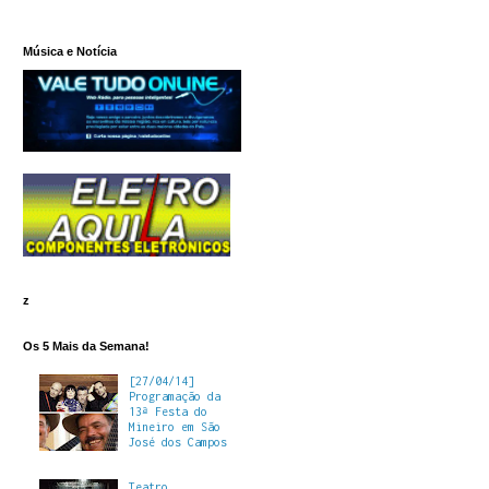
Música e Notícia
z
Os 5 Mais da Semana!
[27/04/14]
Programação da
13ª Festa do
Mineiro em São
José dos Campos
Teatro