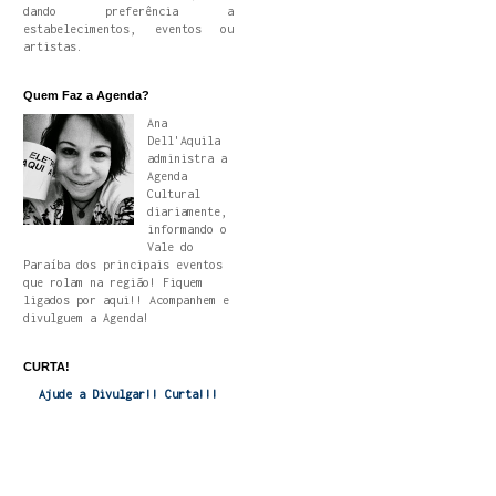
dando preferência a
estabelecimentos, eventos ou
artistas.
Quem Faz a Agenda?
Ana
Dell'Aquila
administra a
Agenda
Cultural
diariamente,
informando o
Vale do
Paraíba dos principais eventos
que rolam na região! Fiquem
ligados por aqui!! Acompanhem e
divulguem a Agenda!
CURTA!
Ajude a Divulgar!! Curta!!!