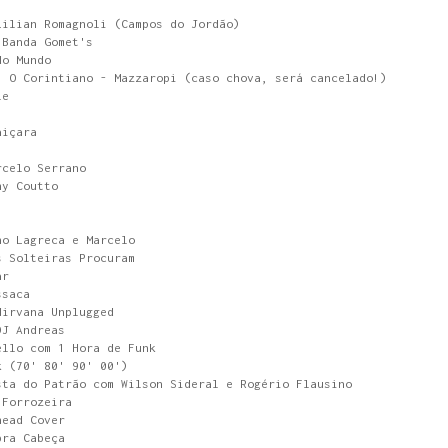
Lilian Romagnoli (Campos do Jordão)
 Banda Gomet's
do Mundo
: O Corintiano - Mazzaropi (caso chova, será cancelado!)
le
aiçara
rcelo Serrano
hy Coutto
no Lagreca e Marcelo
s Solteiras Procuram
ar
ssaca
Nirvana Unplugged
DJ Andreas
ello com 1 Hora de Funk
k (70' 80' 90' 00')
sta do Patrão com Wilson Sideral e Rogério Flausino
 Forrozeira
head Cover
bra Cabeça