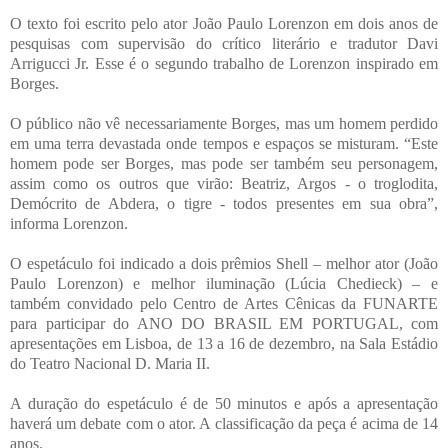
O texto foi escrito pelo ator João Paulo Lorenzon em dois anos de
pesquisas com supervisão do crítico literário e tradutor Davi
Arrigucci Jr. Esse é o segundo trabalho de Lorenzon inspirado em
Borges.
O público não vê necessariamente Borges, mas um homem perdido
em uma terra devastada onde tempos e espaços se misturam. “Este
homem pode ser Borges, mas pode ser também seu personagem,
assim como os outros que virão: Beatriz, Argos - o troglodita,
Demócrito de Abdera, o tigre - todos presentes em sua obra”,
informa Lorenzon.
O espetáculo foi indicado a dois prêmios Shell – melhor ator (João
Paulo Lorenzon) e melhor iluminação (Lúcia Chedieck) – e
também convidado pelo Centro de Artes Cênicas da FUNARTE
para participar do ANO DO BRASIL EM PORTUGAL, com
apresentações em Lisboa, de 13 a 16 de dezembro, na Sala Estádio
do Teatro Nacional D. Maria II.
A duração do espetáculo é de 50 minutos e após a apresentação
haverá um debate com o ator. A classificação da peça é acima de 14
anos.