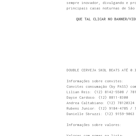
sempre inovador, divulgando e pr
principais casas noturnas de São
QUE TAL CLICAR NO BANNER/VID
DOUBLE CERVEJA SKOL BEATS ATÉ 0:
Informações sobre convites:
Convites consumação (by PASS) co
Lilian Reis: (12) 8142-5508 / 78
Dayse Cardoso: (12) 8811-8300
Andrea Caltabiano: (12) 78120324
Rubens Junior: (12) 9184-4785 / 
Danielle Sbruzzi: (12) 9159-9063
Informações sobre valores:
Valores com nomes na lista: