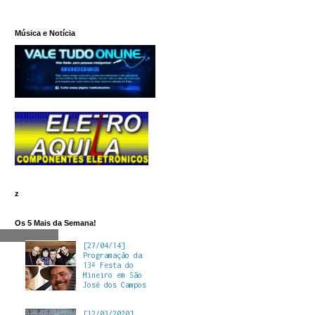
Música e Notícia
z
Os 5 Mais da Semana!
[27/04/14]
Programação da
13ª Festa do
Mineiro em São
José dos Campos
[12/03/2020]