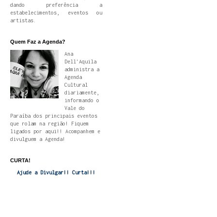
dando preferência a
estabelecimentos, eventos ou
artistas.
Quem Faz a Agenda?
Ana
Dell'Aquila
administra a
Agenda
Cultural
diariamente,
informando o
Vale do
Paraíba dos principais eventos
que rolam na região! Fiquem
ligados por aqui!! Acompanhem e
divulguem a Agenda!
CURTA!
Ajude a Divulgar!! Curta!!!