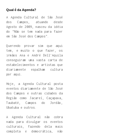
Qual é da Agenda?
A Agenda Cultural de São José
dos Campos, atuando desde
Agosto de 2009, nasceu da idéia
do "Não se tem nada para fazer
em São José dos Campos".
Querendo provar sim que aqui
tem, e muito o que fazer, os
irmãos Ana e André Dell'Aquila
conseguiram uma vasta carta de
estabelecimentos e artistas que
diariamente espalham cultura
por aqui.
Hoje, a Agenda Cultural posta
eventos diariamente de São José
dos Campos e outras cidades da
Região como Jacareí, Caçapava,
Taubaté, Campos do Jordão,
Ubatuba e outros.
A Agenda Cultural não cobra
nada para divulgar os eventos
culturais, fazendo dela mais
completa e democrática, não