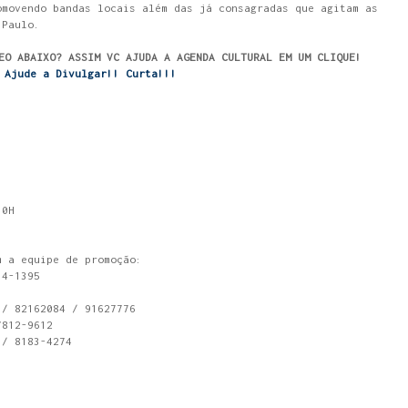
omovendo bandas locais além das já consagradas que agitam as
 Paulo.
EO ABAIXO? ASSIM VC AJUDA A AGENDA CULTURAL EM UM CLIQUE!
Ajude a Divulgar!! Curta!!!
30H
m a equipe de promoção:
14-1395
 / 82162084 / 91627776
7812-9612
 / 8183-4274