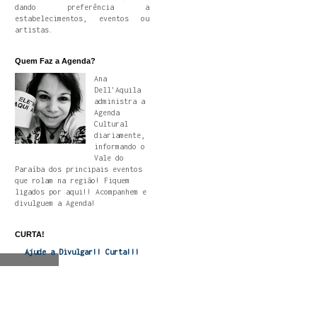
dando preferência a
estabelecimentos, eventos ou
artistas.
Quem Faz a Agenda?
Ana
Dell'Aquila
administra a
Agenda
Cultural
diariamente,
informando o
Vale do
Paraíba dos principais eventos
que rolam na região! Fiquem
ligados por aqui!! Acompanhem e
divulguem a Agenda!
CURTA!
Ajude a Divulgar!! Curta!!!