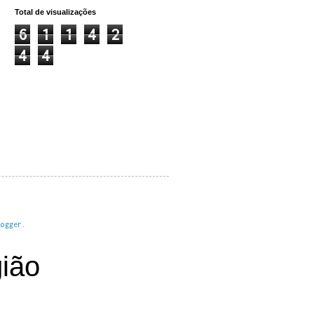
Total de visualizações
6
1
1
4
2
4
4
logger
.
ião