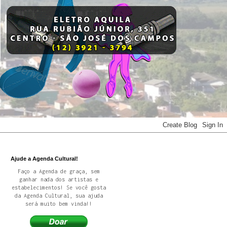
Ajude a Agenda Cultural!
Faço a Agenda de graça, sem
ganhar nada dos artistas e
estabelecimentos! Se você gosta
da Agenda Cultural, sua ajuda
será muito bem vinda!!