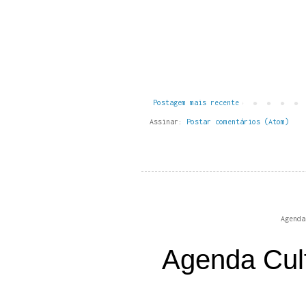
Postagem mais recente
Assinar:
Postar comentários (Atom)
Agenda
Agenda Cul