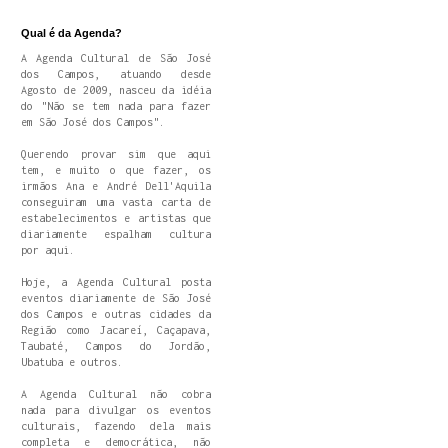
Qual é da Agenda?
A Agenda Cultural de São José
dos Campos, atuando desde
Agosto de 2009, nasceu da idéia
do "Não se tem nada para fazer
em São José dos Campos".
Querendo provar sim que aqui
tem, e muito o que fazer, os
irmãos Ana e André Dell'Aquila
conseguiram uma vasta carta de
estabelecimentos e artistas que
diariamente espalham cultura
por aqui.
Hoje, a Agenda Cultural posta
eventos diariamente de São José
dos Campos e outras cidades da
Região como Jacareí, Caçapava,
Taubaté, Campos do Jordão,
Ubatuba e outros.
A Agenda Cultural não cobra
nada para divulgar os eventos
culturais, fazendo dela mais
completa e democrática, não