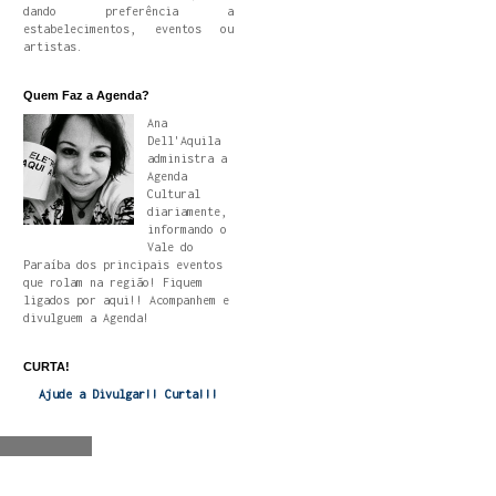
dando preferência a
estabelecimentos, eventos ou
artistas.
Quem Faz a Agenda?
Ana
Dell'Aquila
administra a
Agenda
Cultural
diariamente,
informando o
Vale do
Paraíba dos principais eventos
que rolam na região! Fiquem
ligados por aqui!! Acompanhem e
divulguem a Agenda!
CURTA!
Ajude a Divulgar!! Curta!!!