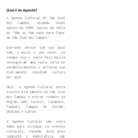
Qual é da Agenda?
A Agenda Cultural de São José
dos Campos, atuando desde
Agosto de 2009, nasceu da idéia
do "Não se tem nada para fazer
em São José dos Campos".
Querendo provar sim que aqui
tem, e muito o que fazer, os
irmãos Ana e André Dell'Aquila
conseguiram uma vasta carta de
estabelecimentos e artistas que
diariamente espalham cultura
por aqui.
Hoje, a Agenda Cultural posta
eventos diariamente de São José
dos Campos e outras cidades da
Região como Jacareí, Caçapava,
Taubaté, Campos do Jordão,
Ubatuba e outros.
A Agenda Cultural não cobra
nada para divulgar os eventos
culturais, fazendo dela mais
completa e democrática, não