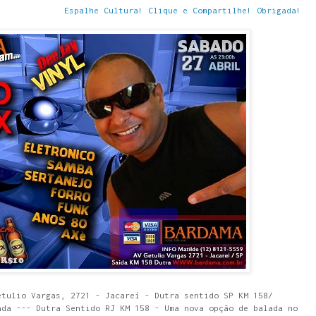
Espalhe Cultura! Clique e Compartilhe! Obrigada!
etulio Vargas, 2721 - Jacareí - Dutra sentido SP KM 158/
ada --- Dutra Sentido RJ KM 158 - Uma nova opção de balada no