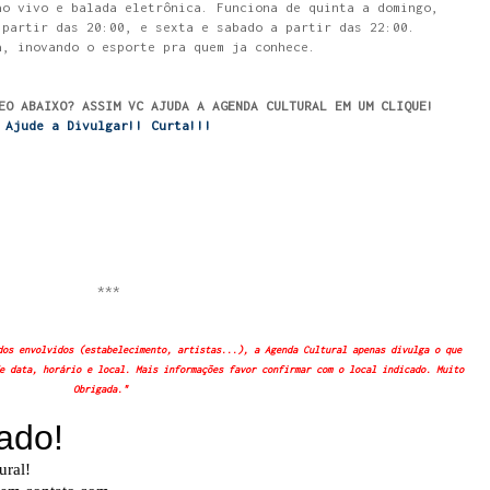
ao vivo e balada eletrônica. Funciona de quinta a domingo,
 partir das 20:00, e sexta e sabado a partir das 22:00.
a, inovando o esporte pra quem ja conhece.
EO ABAIXO? ASSIM VC AJUDA A AGENDA CULTURAL EM UM CLIQUE!
Ajude a Divulgar!! Curta!!!
***
dos envolvidos (estabelecimento, artistas...), a Agenda Cultural apenas divulga o que
e data, horário e local. Mais informações favor confirmar com o local indicado. Muito
Obrigada."