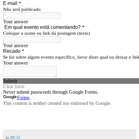
às
09:32