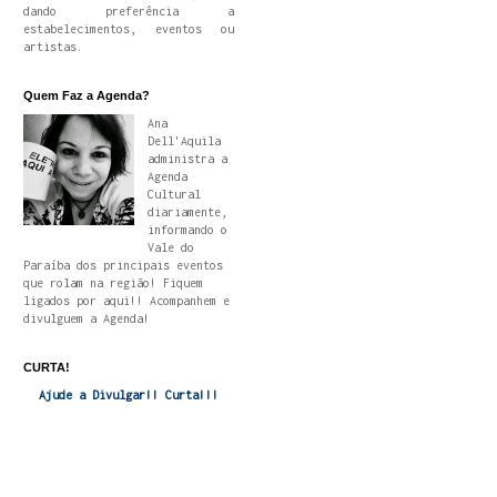
dando preferência a
estabelecimentos, eventos ou
artistas.
Quem Faz a Agenda?
Ana
Dell'Aquila
administra a
Agenda
Cultural
diariamente,
informando o
Vale do
Paraíba dos principais eventos
que rolam na região! Fiquem
ligados por aqui!! Acompanhem e
divulguem a Agenda!
CURTA!
Ajude a Divulgar!! Curta!!!