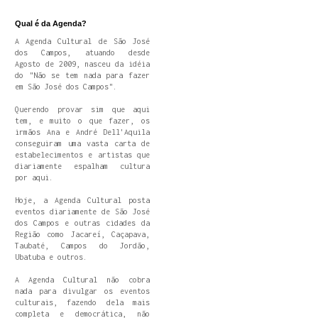
Qual é da Agenda?
A Agenda Cultural de São José
dos Campos, atuando desde
Agosto de 2009, nasceu da idéia
do "Não se tem nada para fazer
em São José dos Campos".
Querendo provar sim que aqui
tem, e muito o que fazer, os
irmãos Ana e André Dell'Aquila
conseguiram uma vasta carta de
estabelecimentos e artistas que
diariamente espalham cultura
por aqui.
Hoje, a Agenda Cultural posta
eventos diariamente de São José
dos Campos e outras cidades da
Região como Jacareí, Caçapava,
Taubaté, Campos do Jordão,
Ubatuba e outros.
A Agenda Cultural não cobra
nada para divulgar os eventos
culturais, fazendo dela mais
completa e democrática, não