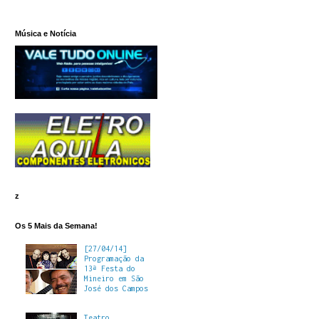
Música e Notícia
z
Os 5 Mais da Semana!
[27/04/14]
Programação da
13ª Festa do
Mineiro em São
José dos Campos
Teatro