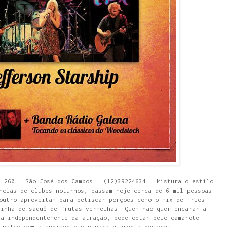
, 260 - São José dos Campos - (12)39224634 - Mistura o estilo
ncias de clubes noturnos, passam hoje cerca de 6 mil pessoas
outro aproveitam para petiscar porções como o mix de frios
rinha de saquê de frutas vermelhas. Quem não quer encarar a
da independentemente da atração, pode optar pelo camarote
 palco com atendimento vip para quarenta pessoas.