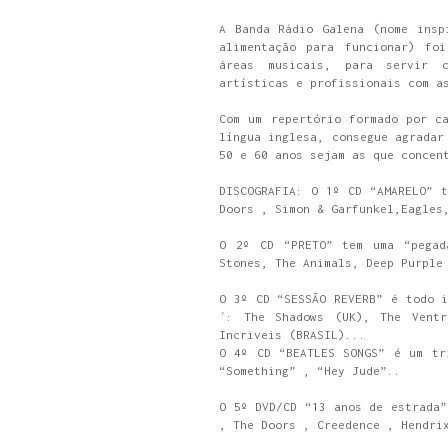
A Banda Rádio Galena (nome insp
alimentação para funcionar) fo
áreas musicais, para servir 
artísticas e profissionais com a
Com um repertório formado por c
língua inglesa, consegue agradar
50 e 60 anos sejam as que concen
DISCOGRAFIA: O 1º CD “AMARELO” t
Doors , Simon & Garfunkel,Eagles
O 2º CD “PRETO” tem uma “pegad
Stones, The Animals, Deep Purple
O 3º CD “SESSÃO REVERB” é todo i
´: The Shadows (UK), The Ventr
Incriveis (BRASIL)...
O 4º CD “BEATLES SONGS” é um tr
“Something” , “Hey Jude”..
O 5º DVD/CD “13 anos de estrada”
, The Doors , Creedence , Hendri