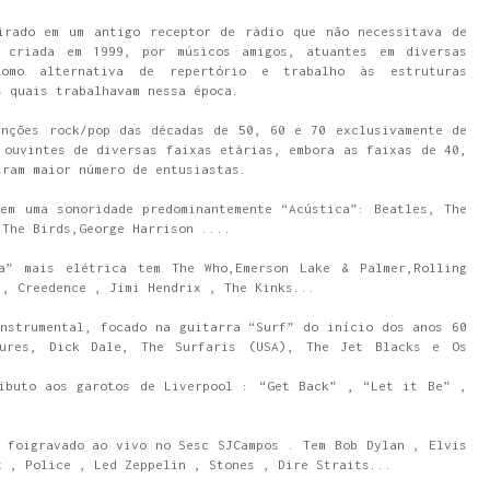
irado em um antigo receptor de rádio que não necessitava de
i criada em 1999, por músicos amigos, atuantes em diversas
como alternativa de repertório e trabalho às estruturas
s quais trabalhavam nessa época.
anções rock/pop das décadas de 50, 60 e 70 exclusivamente de
 ouvintes de diversas faixas etárias, embora as faixas de 40,
tram maior número de entusiastas.
em uma sonoridade predominantemente “Acústica”: Beatles, The
,The Birds,George Harrison ....
a” mais elétrica tem The Who,Emerson Lake & Palmer,Rolling
 , Creedence , Jimi Hendrix , The Kinks...
nstrumental, focado na guitarra “Surf” do início dos anos 60
ures, Dick Dale, The Surfaris (USA), The Jet Blacks e Os
ibuto aos garotos de Liverpool : “Get Back” , “Let it Be” ,
 foigravado ao vivo no Sesc SJCampos . Tem Bob Dylan , Elvis
x , Police , Led Zeppelin , Stones , Dire Straits...