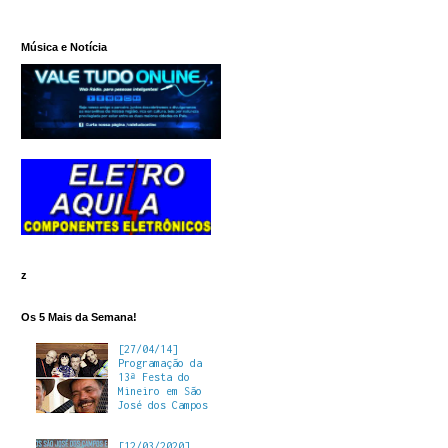
Música e Notícia
z
Os 5 Mais da Semana!
[27/04/14]
Programação da
13ª Festa do
Mineiro em São
José dos Campos
[12/03/2020]