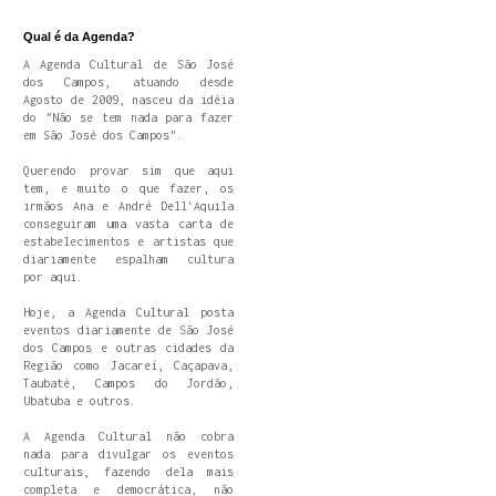
Qual é da Agenda?
A Agenda Cultural de São José
dos Campos, atuando desde
Agosto de 2009, nasceu da idéia
do "Não se tem nada para fazer
em São José dos Campos".
Querendo provar sim que aqui
tem, e muito o que fazer, os
irmãos Ana e André Dell'Aquila
conseguiram uma vasta carta de
estabelecimentos e artistas que
diariamente espalham cultura
por aqui.
Hoje, a Agenda Cultural posta
eventos diariamente de São José
dos Campos e outras cidades da
Região como Jacareí, Caçapava,
Taubaté, Campos do Jordão,
Ubatuba e outros.
A Agenda Cultural não cobra
nada para divulgar os eventos
culturais, fazendo dela mais
completa e democrática, não