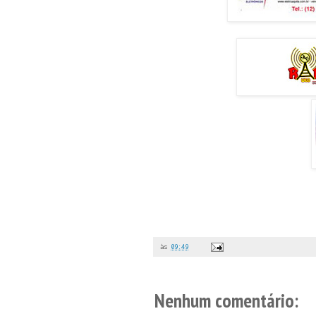
às
09:49
Nenhum comentário: