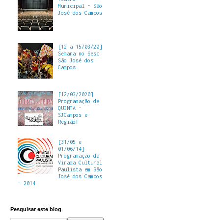
Municipal - São
José dos Campos
[12 a 15/03/20]
Semana no Sesc
São José dos
Campos
[12/03/2020]
Programação de
QUINTA -
SJCampos e
Região!
[31/05 e
01/06/14]
Programação da
Virada Cultural
Paulista em São
José dos Campos
- 2014
Pesquisar este blog