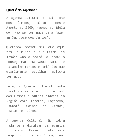
Qual é da Agenda?
A Agenda Cultural de São José
dos Campos, atuando desde
Agosto de 2009, nasceu da idéia
do "Não se tem nada para fazer
em São José dos Campos".
Querendo provar sim que aqui
tem, e muito o que fazer, os
irmãos Ana e André Dell'Aquila
conseguiram uma vasta carta de
estabelecimentos e artistas que
diariamente espalham cultura
por aqui.
Hoje, a Agenda Cultural posta
eventos diariamente de São José
dos Campos e outras cidades da
Região como Jacareí, Caçapava,
Taubaté, Campos do Jordão,
Ubatuba e outros.
A Agenda Cultural não cobra
nada para divulgar os eventos
culturais, fazendo dela mais
completa e democrática, não