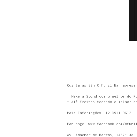
Quinta às 20h O Funil Bar aprese
- Make a Sound com o melhor do P
- Alê Freitas tocando o melhor d
Mais Informações: 12 3911.9612
Fan page: www.facebook.com/ofuni
Av. Adhemar de Barros, 1467- Jd.