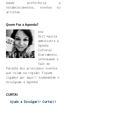
dando preferência a
estabelecimentos, eventos ou
artistas.
Quem Faz a Agenda?
Ana
Dell'Aquila
administra a
Agenda
Cultural
diariamente,
informando o
Vale do
Paraíba dos principais eventos
que rolam na região! Fiquem
ligados por aqui!! Acompanhem e
divulguem a Agenda!
CURTA!
Ajude a Divulgar!! Curta!!!