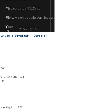
Ajude a Divulgar!! Curta!!!
nta:
op Instrumental
a MPB
l
 Maringá - SJC