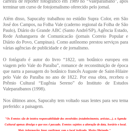
carreira de repórter fotográfico em 1989 no “Valeparaibano”, após
terminar um curso de fotojornalismo oferecido pelo jornal.
Além disso, Sapucahy trabalhou no estúdio Supra Color, em São
José dos Campos, na Folha Vale (caderno regional da Folha de São
Paulo), Diário do Grande ABC (Santo André/SP), Agência Estado,
Rede Anhanguera de Comunicacão (jornais Correio Popular e
Diário do Povo, Campinas). Como autônomo prestou serviços para
várias agências de publicidade e de jornalismo.
O fotógrafo é autor do livro “1822, um botânico europeu em
viagem pelo Vale do Paraíba”, romance de reconstituição de época
que narra a passagem do botânico francês Auguste de Saint-Hilaire
pelo Vale do Paraíba no ano de 1822. Por essa obra, recebeu o
Prêmio Cultural “Eugênia Sereno” do Instituto de Estudos
Valeparaibanos (1998).
Nos últimos anos, Sapucahy tem voltado suas lentes para seu tema
preferido: a paisagem.
"Os Eventos são de inteira responsabilidade dos envolvidos (estabelecimento, artistas...), a Agenda
Cultural apenas divulga o que nos é passado. Eventos sujeitos a alteração de data, horário e local.
Mais informações favor confirmar com o local indicado. Muito Obrigada."