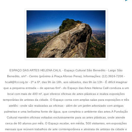
ESPAÇO DAS ARTES HELENA CALIL - Espaço Cultural São Benedito - Largo São
Benedito, s/nº - Centro (próximo à Praça Afonso Pena). Informações: (12) 3924-7206 -
hcalil@fccr.org.br - 2ª a 6ª, das 9h às 18h, aos sábados, das 9h às 13h - É difícil imaginar
que a pequena entrada – de apenas 6m² - do Espaço das Artes Helena Calil conduza a um
local com mais de 400 m², que oferece oficinas de artes plásticas e realiza exposições
temporárias de artistas da cidade. O Espaço conta com amplas salas para exposições e três
ateliês - onde são realizadas as oficinas - além de um jardim arborizado com antigas
palmeiras e uma belíssima fonte de água, que completa o ambiente das artes.A Fundação
Cultural mantém oficinas voltadas exclusivamente para as artes plásticas, onde atende
cerca de 60 alunos por mês. O Espaço recebe, em média, 500 visitantes, em exposições
mensais que reúnem trabalhos de arte contemporânea e abstrata de artistas da cidade e