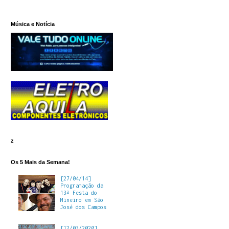
Música e Notícia
z
Os 5 Mais da Semana!
[27/04/14]
Programação da
13ª Festa do
Mineiro em São
José dos Campos
[12/03/2020]