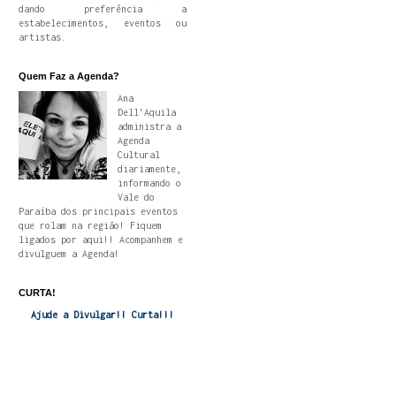
dando preferência a
estabelecimentos, eventos ou
artistas.
Quem Faz a Agenda?
Ana
Dell'Aquila
administra a
Agenda
Cultural
diariamente,
informando o
Vale do
Paraíba dos principais eventos
que rolam na região! Fiquem
ligados por aqui!! Acompanhem e
divulguem a Agenda!
CURTA!
Ajude a Divulgar!! Curta!!!