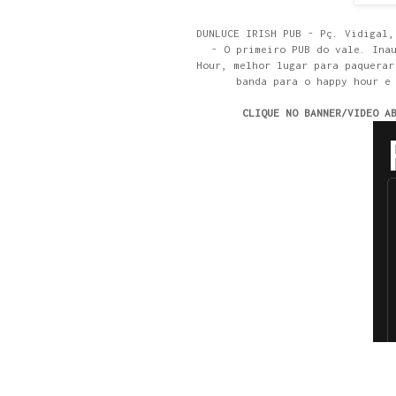
DUNLUCE IRISH PUB - Pç. Vidigal,
- O primeiro PUB do vale. Ina
Hour, melhor lugar para paquerar
banda para o happy hour e
CLIQUE NO BANNER/VIDEO A