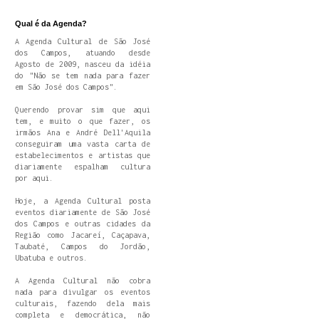
Qual é da Agenda?
A Agenda Cultural de São José
dos Campos, atuando desde
Agosto de 2009, nasceu da idéia
do "Não se tem nada para fazer
em São José dos Campos".
Querendo provar sim que aqui
tem, e muito o que fazer, os
irmãos Ana e André Dell'Aquila
conseguiram uma vasta carta de
estabelecimentos e artistas que
diariamente espalham cultura
por aqui.
Hoje, a Agenda Cultural posta
eventos diariamente de São José
dos Campos e outras cidades da
Região como Jacareí, Caçapava,
Taubaté, Campos do Jordão,
Ubatuba e outros.
A Agenda Cultural não cobra
nada para divulgar os eventos
culturais, fazendo dela mais
completa e democrática, não