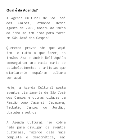
Qual é da Agenda?
A Agenda Cultural de São José
dos Campos, atuando desde
Agosto de 2009, nasceu da idéia
do "Não se tem nada para fazer
em São José dos Campos".
Querendo provar sim que aqui
tem, e muito o que fazer, os
irmãos Ana e André Dell'Aquila
conseguiram uma vasta carta de
estabelecimentos e artistas que
diariamente espalham cultura
por aqui.
Hoje, a Agenda Cultural posta
eventos diariamente de São José
dos Campos e outras cidades da
Região como Jacareí, Caçapava,
Taubaté, Campos do Jordão,
Ubatuba e outros.
A Agenda Cultural não cobra
nada para divulgar os eventos
culturais, fazendo dela mais
completa e democrática, não