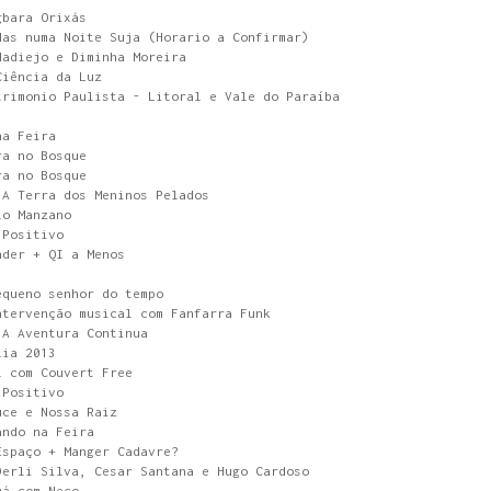
gbara Orixás
das numa Noite Suja (Horario a Confirmar)
Nadiejo e Diminha Moreira
Ciência da Luz
trimonio Paulista - Litoral e Vale do Paraíba
na Feira
ra no Bosque
ra no Bosque
 A Terra dos Meninos Pelados
lo Manzano
 Positivo
nder + QI a Menos
equeno senhor do tempo
ntervenção musical com Fanfarra Funk
 A Aventura Continua
lia 2013
l com Couvert Free
 Positivo
uce e Nossa Raiz
ando na Feira
Espaço + Manger Cadavre?
Derli Silva, Cesar Santana e Hugo Cardoso
má com Neco