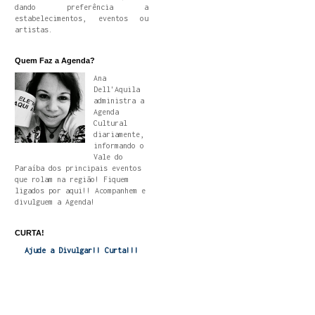
dando preferência a
estabelecimentos, eventos ou
artistas.
Quem Faz a Agenda?
Ana
Dell'Aquila
administra a
Agenda
Cultural
diariamente,
informando o
Vale do
Paraíba dos principais eventos
que rolam na região! Fiquem
ligados por aqui!! Acompanhem e
divulguem a Agenda!
CURTA!
Ajude a Divulgar!! Curta!!!