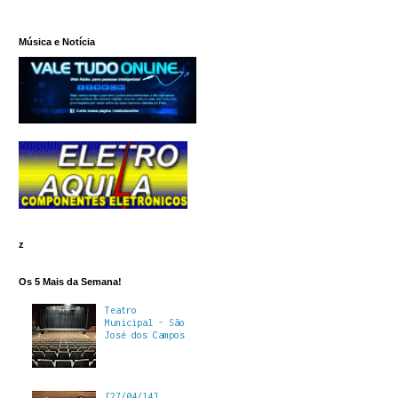
Música e Notícia
z
Os 5 Mais da Semana!
Teatro
Municipal - São
José dos Campos
[27/04/14]