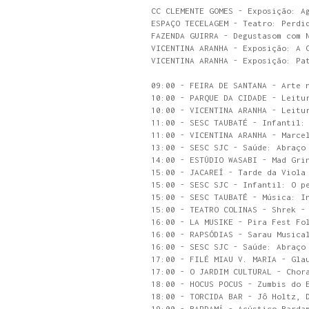
CC CLEMENTE GOMES - Exposição: A
ESPAÇO TECELAGEM - Teatro: Perdi
FAZENDA GUIRRA - Degustasom com 
VICENTINA ARANHA - Exposição: A 
VICENTINA ARANHA - Exposição: Pa
09:00 - FEIRA DE SANTANA - Arte 
10:00 - PARQUE DA CIDADE - Leitu
10:00 - VICENTINA ARANHA - Leitu
11:00 - SESC TAUBATÉ - Infantil:
11:00 - VICENTINA ARANHA - Marce
13:00 - SESC SJC - Saúde: Abraço
14:00 - ESTÚDIO WASABI - Mad Gri
15:00 - JACAREÍ - Tarde da Viola
15:00 - SESC SJC - Infantil: O p
15:00 - SESC TAUBATÉ - Música: I
15:00 - TEATRO COLINAS - Shrek -
16:00 - LA MUSIKE - Pira Fest Fo
16:00 - RAPSÓDIAS - Sarau Musica
16:00 - SESC SJC - Saúde: Abraço
17:00 - FILÉ MIAU V. MARIA - Gla
17:00 - O JARDIM CULTURAL - Chor
18:00 - HOCUS POCUS - Zumbis do 
18:00 - TORCIDA BAR - Jô Holtz, 
19:00 - BARDAMÁ - Acústico Barda