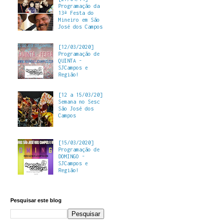
Programação da
13ª Festa do
Mineiro em São
José dos Campos
[12/03/2020]
Programação de
QUINTA -
SJCampos e
Região!
[12 a 15/03/20]
Semana no Sesc
São José dos
Campos
[15/03/2020]
Programação de
DOMINGO -
SJCampos e
Região!
Pesquisar este blog