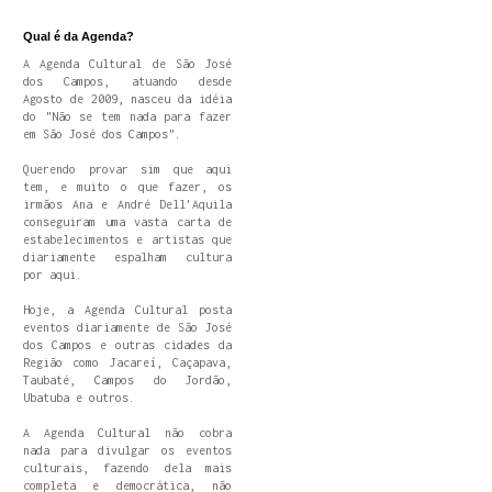
Qual é da Agenda?
A Agenda Cultural de São José
dos Campos, atuando desde
Agosto de 2009, nasceu da idéia
do "Não se tem nada para fazer
em São José dos Campos".
Querendo provar sim que aqui
tem, e muito o que fazer, os
irmãos Ana e André Dell'Aquila
conseguiram uma vasta carta de
estabelecimentos e artistas que
diariamente espalham cultura
por aqui.
Hoje, a Agenda Cultural posta
eventos diariamente de São José
dos Campos e outras cidades da
Região como Jacareí, Caçapava,
Taubaté, Campos do Jordão,
Ubatuba e outros.
A Agenda Cultural não cobra
nada para divulgar os eventos
culturais, fazendo dela mais
completa e democrática, não