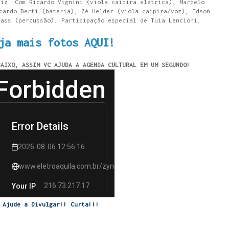
aiz. Com Ricardo Vignini (viola caipira elétrica), Marcelo
cardo Berti (bateria), Zé Helder (viola caipira/voz), Edson
Rass (percussão). Participação especial de Tuia Lencioni.
ja mais fotos AQUI!
BAIXO, ASSIM VC AJUDA A AGENDA CULTURAL EM UM SEGUNDO!
Ajude a Divulgar!! Curta!!!