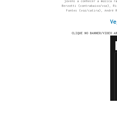
jovens a conhecer a música r
Berzotti (contrabaixo/voz), Ri
Fontes (voz/catira), André 
Ve
CLIQUE NO BANNER/VIDEO A