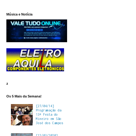
Música e Notícia
z
Os 5 Mais da Semana!
[27/04/14]
Programação da
13ª Festa do
Mineiro em São
José dos Campos
[12/03/2020]