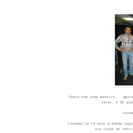
Pensa num show maneiro... agor
caras, e de que
Saib
Formada há 14 anos a banda segu
sua fusão de catir