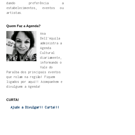
dando preferência a
estabelecimentos, eventos ou
artistas.
Quem Faz a Agenda?
Ana
Dell'Aquila
administra a
Agenda
Cultural
diariamente,
informando o
Vale do
Paraíba dos principais eventos
que rolam na região! Fiquem
ligados por aqui!! Acompanhem e
divulguem a Agenda!
CURTA!
Ajude a Divulgar!! Curta!!!