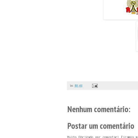
às
08:48
Nenhum comentário:
Postar um comentário
Muito Obrigado por comentar! Ficamos m