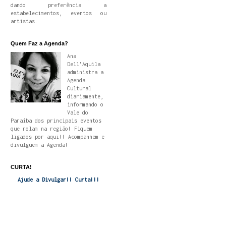
dando preferência a
estabelecimentos, eventos ou
artistas.
Quem Faz a Agenda?
Ana
Dell'Aquila
administra a
Agenda
Cultural
diariamente,
informando o
Vale do
Paraíba dos principais eventos
que rolam na região! Fiquem
ligados por aqui!! Acompanhem e
divulguem a Agenda!
CURTA!
Ajude a Divulgar!! Curta!!!