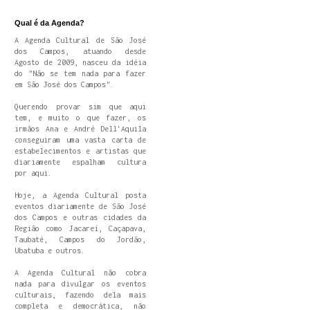
Qual é da Agenda?
A Agenda Cultural de São José
dos Campos, atuando desde
Agosto de 2009, nasceu da idéia
do "Não se tem nada para fazer
em São José dos Campos".
Querendo provar sim que aqui
tem, e muito o que fazer, os
irmãos Ana e André Dell'Aquila
conseguiram uma vasta carta de
estabelecimentos e artistas que
diariamente espalham cultura
por aqui.
Hoje, a Agenda Cultural posta
eventos diariamente de São José
dos Campos e outras cidades da
Região como Jacareí, Caçapava,
Taubaté, Campos do Jordão,
Ubatuba e outros.
A Agenda Cultural não cobra
nada para divulgar os eventos
culturais, fazendo dela mais
completa e democrática, não