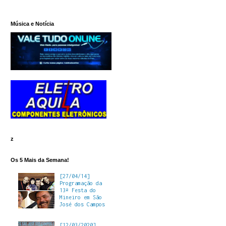
Música e Notícia
z
Os 5 Mais da Semana!
[27/04/14]
Programação da
13ª Festa do
Mineiro em São
José dos Campos
[12/03/2020]