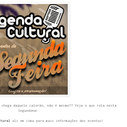
 chega daquele calorão, não é mesmo?? Veja o que rola nesta
Segundona!
ltural
ali em cima para mais informações dos eventos!