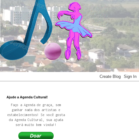
Ajude a Agenda Cultural!
Faço a Agenda de graça, sem
ganhar nada dos artistas e
estabelecimentos! Se você gosta
da Agenda Cultural, sua ajuda
será muito bem vinda!!