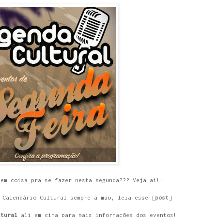
tem coisa pra se fazer nesta segunda??? Veja aí!!
 Calendário Cultural sempre a mão, leia esse [
post
]
ltural
ali em cima para mais informações dos eventos!