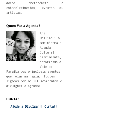
dando preferência a
estabelecimentos, eventos ou
artistas.
Quem Faz a Agenda?
Ana
Dell'Aquila
administra a
Agenda
Cultural
diariamente,
informando o
Vale do
Paraíba dos principais eventos
que rolam na região! Fiquem
ligados por aqui!! Acompanhem e
divulguem a Agenda!
CURTA!
Ajude a Divulgar!! Curta!!!