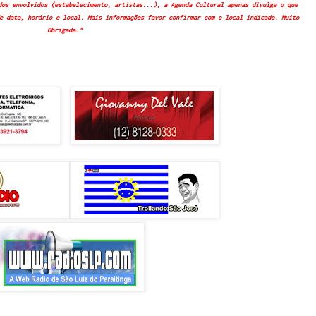
dos envolvidos (estabelecimento, artistas...), a Agenda Cultural apenas divulga o que
e data, horário e local. Mais informações favor confirmar com o local indicado. Muito
Obrigada."