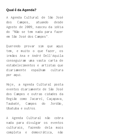
Qual é da Agenda?
A Agenda Cultural de São José
dos Campos, atuando desde
Agosto de 2009, nasceu da idéia
do "Não se tem nada para fazer
em São José dos Campos".
Querendo provar sim que aqui
tem, e muito o que fazer, os
irmãos Ana e André Dell'Aquila
conseguiram uma vasta carta de
estabelecimentos e artistas que
diariamente espalham cultura
por aqui.
Hoje, a Agenda Cultural posta
eventos diariamente de São José
dos Campos e outras cidades da
Região como Jacareí, Caçapava,
Taubaté, Campos do Jordão,
Ubatuba e outros.
A Agenda Cultural não cobra
nada para divulgar os eventos
culturais, fazendo dela mais
completa e democrática, não