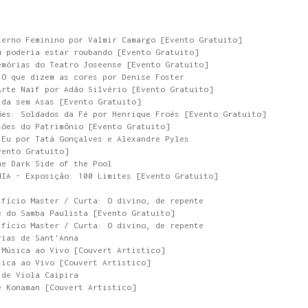
terno Feminino por Valmir Camargo [Evento Gratuito]
u poderia estar roubando [Evento Gratuito]
emórias do Teatro Joseense [Evento Gratuito]
 O que dizem as cores por Denise Foster
Arte Naïf por Adão Silvério [Evento Gratuito]
ida sem Asas [Evento Gratuito]
ões: Soldados da Fé por Henrique Froés [Evento Gratuito]
sões do Patrimônio [Evento Gratuito]
 Eu por Tatá Gonçalves e Alexandre Pyles
vento Gratuito]
he Dark Side of the Pool
NIA - Exposição: 100 Limites [Evento Gratuito]
ifício Master / Curta: O divino, de repente
e do Samba Paulista [Evento Gratuito]
ifício Master / Curta: O divino, de repente
rias de Sant'Anna
 Música ao Vivo [Couvert Artistico]
sica ao Vivo [Couvert Artistico]
 de Viola Caipira
e Konaman [Couvert Artistico]