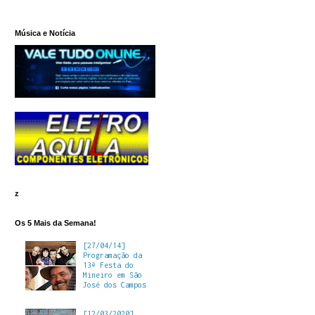
Música e Notícia
z
Os 5 Mais da Semana!
[27/04/14]
Programação da
13ª Festa do
Mineiro em São
José dos Campos
[12/03/2020]