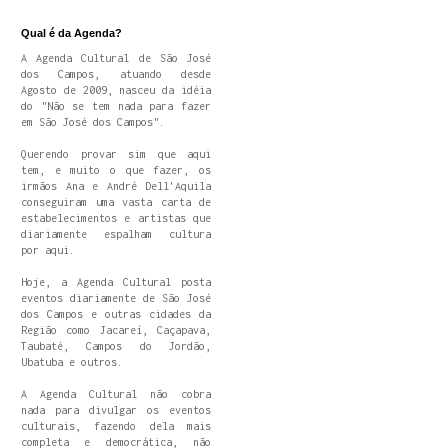
Qual é da Agenda?
A Agenda Cultural de São José
dos Campos, atuando desde
Agosto de 2009, nasceu da idéia
do "Não se tem nada para fazer
em São José dos Campos".
Querendo provar sim que aqui
tem, e muito o que fazer, os
irmãos Ana e André Dell'Aquila
conseguiram uma vasta carta de
estabelecimentos e artistas que
diariamente espalham cultura
por aqui.
Hoje, a Agenda Cultural posta
eventos diariamente de São José
dos Campos e outras cidades da
Região como Jacareí, Caçapava,
Taubaté, Campos do Jordão,
Ubatuba e outros.
A Agenda Cultural não cobra
nada para divulgar os eventos
culturais, fazendo dela mais
completa e democrática, não