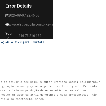
Ajude a Divulgar!! Curta!!!
do de deixar o seu país. O autor iraniano Nassim Soleimanpour
a geração em uma peça abrangente e muito original. Proibido
o seu aliado na produção de um espetáculo teatral que
 requer um ator ou atriz diferente a cada apresentação. Não
início do espetáculo. Circo