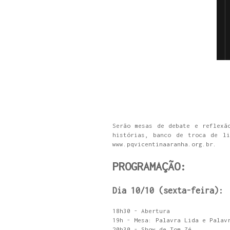
Serão mesas de debate e reflexã
histórias, banco de troca de li
www.pqvicentinaaranha.org.br.
PROGRAMAÇÃO:
Dia 10/10 (sexta-feira):
18h30 - Abertura
19h - Mesa: Palavra Lida e Palav
20h30 - Show de Tom Zé