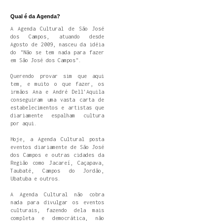
Qual é da Agenda?
A Agenda Cultural de São José
dos Campos, atuando desde
Agosto de 2009, nasceu da idéia
do "Não se tem nada para fazer
em São José dos Campos".
Querendo provar sim que aqui
tem, e muito o que fazer, os
irmãos Ana e André Dell'Aquila
conseguiram uma vasta carta de
estabelecimentos e artistas que
diariamente espalham cultura
por aqui.
Hoje, a Agenda Cultural posta
eventos diariamente de São José
dos Campos e outras cidades da
Região como Jacareí, Caçapava,
Taubaté, Campos do Jordão,
Ubatuba e outros.
A Agenda Cultural não cobra
nada para divulgar os eventos
culturais, fazendo dela mais
completa e democrática, não