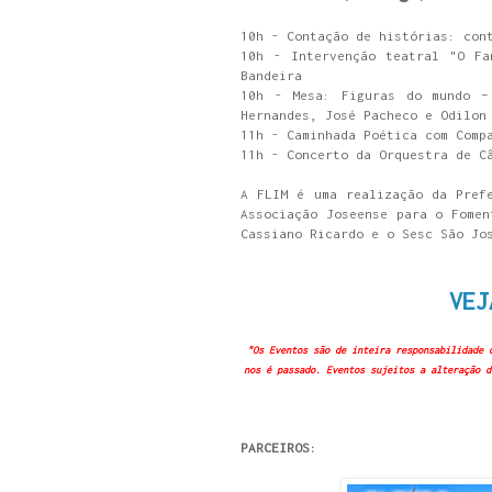
10h - Contação de histórias: con
10h - Intervenção teatral "O Fa
Bandeira
10h - Mesa: Figuras do mundo –
Hernandes, José Pacheco e Odilo
11h - Caminhada Poética com Comp
11h - Concerto da Orquestra de C
A FLIM é uma realização da Pref
Associação Joseense para o Fomen
Cassiano Ricardo e o Sesc São Jo
VEJ
"Os Eventos são de inteira responsabilidade 
nos é passado. Eventos sujeitos a alteração d
PARCEIROS: