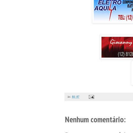
às
08:07
Nenhum comentário: