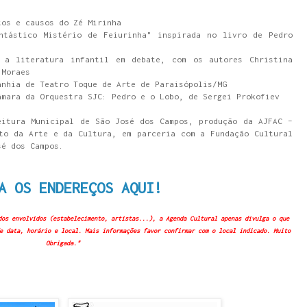
tos e causos do Zé Mirinha
ntástico Mistério de Feiurinha" inspirada no livro de Pedro
 a literatura infantil em debate, com os autores Christina
n Moraes
anhia de Teatro Toque de Arte de Paraisópolis/MG
âmara da Orquestra SJC: Pedro e o Lobo, de Sergei Prokofiev
eitura Municipal de São José dos Campos, produção da AJFAC –
to da Arte e da Cultura, em parceria com a Fundação Cultural
sé dos Campos.
A OS ENDEREÇOS AQUI!
dos envolvidos (estabelecimento, artistas...), a Agenda Cultural apenas divulga o que
e data, horário e local. Mais informações favor confirmar com o local indicado. Muito
Obrigada."