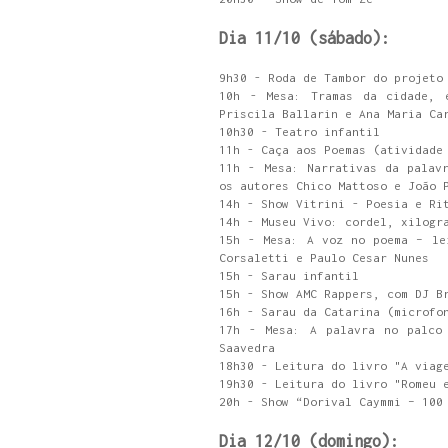
Dia 11/10 (sábado):
9h30 - Roda de Tambor do projeto
10h - Mesa: Tramas da cidade, 
Priscila Ballarin e Ana Maria C
10h30 - Teatro infantil
11h - Caça aos Poemas (atividade
11h - Mesa: Narrativas da palav
os autores Chico Mattoso e João 
14h - Show Vitrini - Poesia e Ri
14h - Museu Vivo: cordel, xilogr
15h - Mesa: A voz no poema – le
Corsaletti e Paulo Cesar Nunes
15h - Sarau infantil
15h - Show AMC Rappers, com DJ B
16h - Sarau da Catarina (microfo
17h - Mesa: A palavra no palco 
Saavedra
18h30 - Leitura do livro "A viag
19h30 - Leitura do livro "Romeu
20h - Show “Dorival Caymmi – 100
Dia 12/10 (domingo):