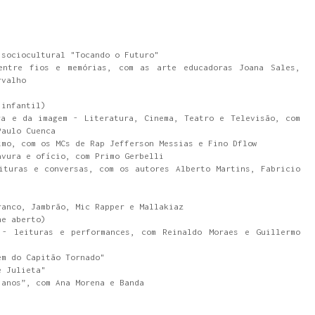
 sociocultural "Tocando o Futuro"
entre fios e memórias, com as arte educadoras Joana Sales,
arvalho
 infantil)
ra e da imagem - Literatura, Cinema, Teatro e Televisão, com
Paulo Cuenca
tmo, com os MCs de Rap Jefferson Messias e Fino Dflow
avura e ofício, com Primo Gerbelli
ituras e conversas, com os autores Alberto Martins, Fabricio
ranco, Jambrão, Mic Rapper e Mallakiaz
ne aberto)
- leituras e performances, com Reinaldo Moraes e Guillermo
em do Capitão Tornado"
 e Julieta"
 anos”, com Ana Morena e Banda