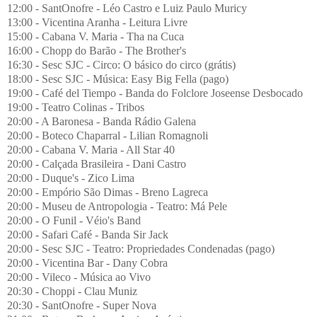
12:00 - SantOnofre - Léo Castro e Luiz Paulo Muricy
13:00 - Vicentina Aranha - Leitura Livre
15:00 - Cabana V. Maria - Tha na Cuca
16:00 - Chopp do Barão - The Brother's
16:30 - Sesc SJC - Circo: O básico do circo (grátis)
18:00 - Sesc SJC - Música: Easy Big Fella (pago)
19:00 - Café del Tiempo - Banda do Folclore Joseense Desbocado
19:00 - Teatro Colinas - Tribos
20:00 - A Baronesa - Banda Rádio Galena
20:00 - Boteco Chaparral - Lilian Romagnoli
20:00 - Cabana V. Maria - All Star 40
20:00 - Calçada Brasileira - Dani Castro
20:00 - Duque's - Zico Lima
20:00 - Empório São Dimas - Breno Lagreca
20:00 - Museu de Antropologia - Teatro: Má Pele
20:00 - O Funil - Véio's Band
20:00 - Safari Café - Banda Sir Jack
20:00 - Sesc SJC - Teatro: Propriedades Condenadas (pago)
20:00 - Vicentina Bar - Dany Cobra
20:00 - Vileco - Música ao Vivo
20:30 - Choppi - Clau Muniz
20:30 - SantOnofre - Super Nova