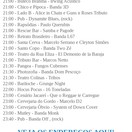
21:00 - Buteco Brahma - Irwing Acústico
21:00 - Chico e Pipoca - Banda 3D
21:00 - Lado B - Alice in Chain e Guns n Roses Tributo
21:00 - Pub - Dynamite Blues, (rock)
21:00 - Rapsódias - Paulo Querubin
21:00 - Rescue Bar - Samba e Pagode
21:00 - Retrato Brasileiro - Banda L67
21:00 - Santa Cerva - Marcelo Serrano e Cleyton Simões
21:00 - Santo Copo - Banda Two Zé
21:00 - Teatro da Rua Eliza - El Demonio de la Baraja
21:00 - Tributo Bar - Marcos Netto
21:30 - Pangea - Fungos Cubenses
21:30 - Photozofia - Banda Dom Pescoço
21:30 - Teatro Colinas - Tribos
22:00 - Bariloche - Grunge Night
22:00 - Hocus Pocus - 16 Toneladas
23:00 - Cenário Jacareí - Que o Reggae te Carregue
23:00 - Cervejaria do Gordo - Marcelo D2
23:00 - Cervejaria Óbvio - System of Down Cover
23:00 - Mutley - Banda Monk
23:40 - Pub - Banda Off , (rock)